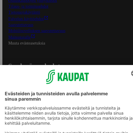
Osuuskauppojen yhteystiedot
Tilaus- ja toimitusehdot
Tietosuojakäytäntö
Palvelun käyttöehdot
Saavutettavuus
Mobiilisovelluksen saavutettavuus
Mainostajalle
Muuta evästeasetuksia
S-ryhmän palvelut
S-ryhmä
Asiakasomistajuus
Yhteishyvä Ruoka -sovellus
S-ostoslista -sovellus
Prisma.fi
Sokos.fi
S-Pankki
Yhteishyvä