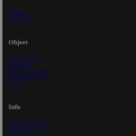
Myymälät
Asiakaspalvelu
Ohjeet
Ensitilaajan ohjeet
Näin maksat
Näin tilaat ja muokkaat
Kaikki ohjeet ja vinkit
In English
Info
S-Business yrityksille
Oiva-raportit