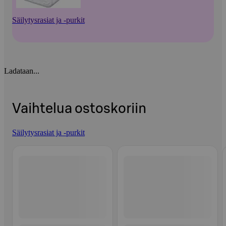
Säilytysrasiat ja -purkit
Ladataan...
Vaihtelua ostoskoriin
Säilytysrasiat ja -purkit
Ohita listaus