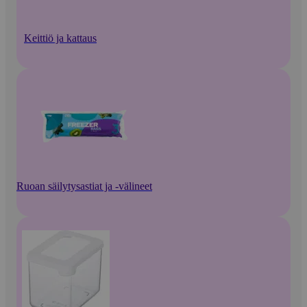
Keittiö ja kattaus
Ruoan säilytysastiat ja -välineet