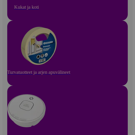
Kukat ja koti
Turvatuotteet ja arjen apuvälineet