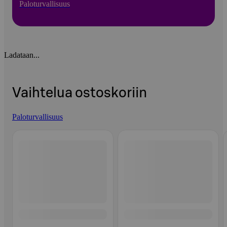
Paloturvallisuus
Ladataan...
Vaihtelua ostoskoriin
Paloturvallisuus
Ohita listaus