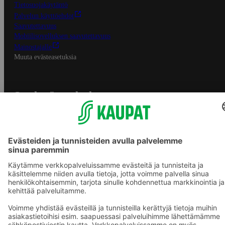
Tietosuojakäytäntö
Palvelun käyttöehdot
Saavutettavuus
Mobiilisovelluksen saavutettavuus
Mainostajalle
Muuta evästeasetuksia
S-ryhmän palvelut
S-ryhmä
Asiakasomistajuus
Yhteishyvä Ruoka -sovellus
S-ostoslista -sovellus
Prisma.fi
Sokos.fi
S-Pankki
Yhteishyvä
Sokos Hotels
Raflaamo