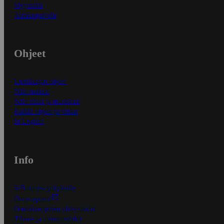
Myymälät
Asiakaspalvelu
Ohjeet
Ensitilaajan ohjeet
Näin maksat
Näin tilaat ja muokkaat
Kaikki ohjeet ja vinkit
In English
Info
S-Business yrityksille
Oiva-raportit
Osuuskauppojen yhteystiedot
Tilaus- ja toimitusehdot