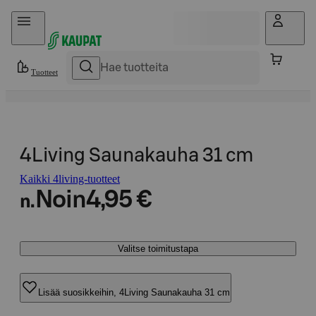
Hyppää sisältöön
Tuotteet
4Living Saunakauha 31 cm
Kaikki 4living-tuotteet
Noin
4,95 €
n.
Valitse toimitustapa
Lisää suosikkeihin, 4Living Saunakauha 31 cm