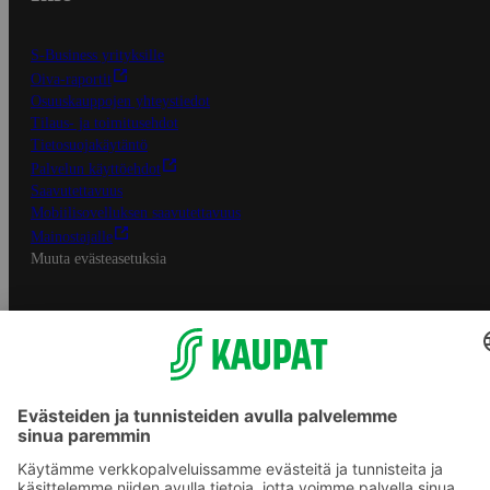
S-Business yrityksille
Oiva-raportit
Osuuskauppojen yhteystiedot
Tilaus- ja toimitusehdot
Tietosuojakäytäntö
Palvelun käyttöehdot
Saavutettavuus
Mobiilisovelluksen saavutettavuus
Mainostajalle
Muuta evästeasetuksia
S-ryhmän palvelut
S-ryhmä
Asiakasomistajuus
Yhteishyvä Ruoka -sovellus
S-ostoslista -sovellus