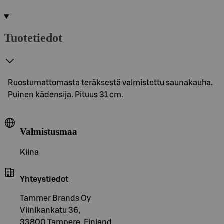
Tuotetiedot
Ruostumattomasta teräksestä valmistettu saunakauha.
Puinen kädensija. Pituus 31 cm.
Valmistusmaa
Kiina
Yhteystiedot
Tammer Brands Oy
Viinikankatu 36,
33800 Tampere, Finland,