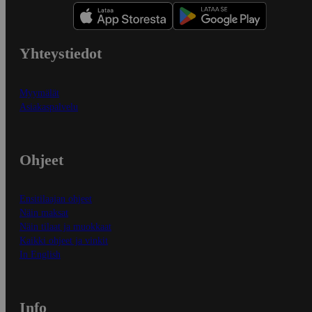
Yhteystiedot
Myymälät
Asiakaspalvelu
Ohjeet
Ensitilaajan ohjeet
Näin maksat
Näin tilaat ja muokkaat
Kaikki ohjeet ja vinkit
In English
Info