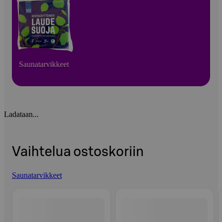
Saunatarvikkeet
Ladataan...
Vaihtelua ostoskoriin
Saunatarvikkeet
Ohita listaus