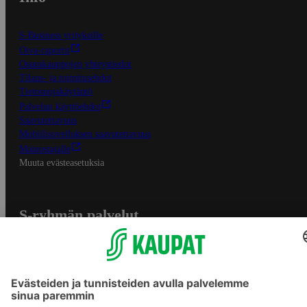
S-Business yrityksille
Oiva-raportit
Osuuskauppojen yhteystiedot
Tilaus- ja toimitusehdot
Tietosuojakäytäntö
Palvelun käyttöehdot
Saavutettavuus
Mobiilisovelluksen saavutettavuus
Mainostajalle
Muuta evästeasetuksia
S-ryhmän palvelut
S-ryhmä
Asiakasomistajuus
Yhteishyvä Ruoka -sovellus
S-ostoslista -sovellus