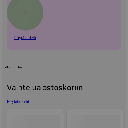
Pöytätabletit
Ladataan...
Vaihtelua ostoskoriin
Pöytätabletit
Ohita listaus