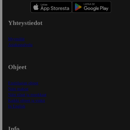
Yhteystiedot
Myymälät
Asiakaspalvelu
Ohjeet
Ensitilaajan ohjeet
Näin maksat
Näin tilaat ja muokkaat
Kaikki ohjeet ja vinkit
In English
Info