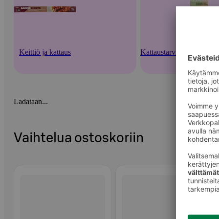
Keittiö ja kattaus
Kattaustarvikkeet ja kert
Ladataan...
Vaihtelua ostoskoriin
Ohita listaus