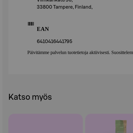
Viinikankatu 36,
33800 Tampere, Finland,
EAN
6410416441795
Päivitämme palvelun tuotetietoja aktiivisesti. Suositte
Katso myös