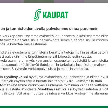
akäyttökattaus
Pöytätabletit