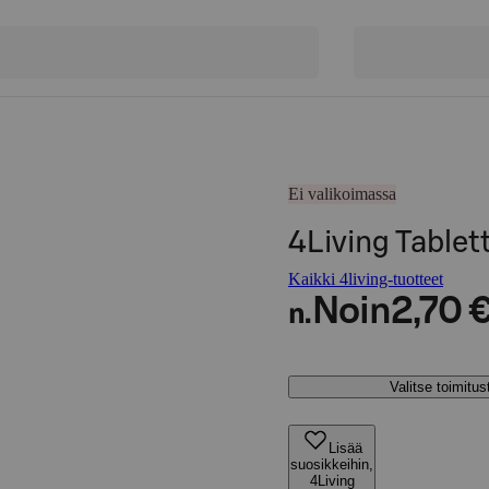
Ei valikoimassa
4Living Tablet
Kaikki 4living-tuotteet
Noin
2,70 
n.
Valitse toimitu
Lisää
suosikkeihin,
4Living