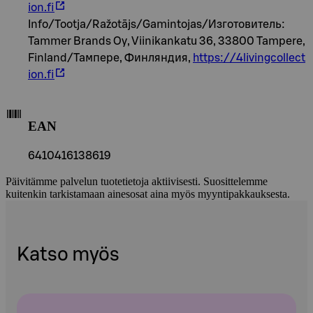
ion.fi
Info/Tootja/Ražotājs/Gamintojas/Изготовитель:
Tammer Brands Oy, Viinikankatu 36, 33800 Tampere,
Finland/Тампере, Финляндия,
https://4livingcollect
ion.fi
EAN
6410416138619
Päivitämme palvelun tuotetietoja aktiivisesti. Suosittelemme
kuitenkin tarkistamaan ainesosat aina myös myyntipakkauksesta.
Katso myös