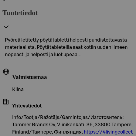
Tuotetiedot
Pyöreä letitetty pöytätabletti helposti puhdistettavasta
materiaalista. Pöytätableteilla saat kotiin uuden ilmeen
nopeasti ja helposti ja luot upeaa…
Valmistusmaa
Kiina
Yhteystiedot
Info/Tootja/Ražotājs/Gamintojas/Изготовитель:
Tammer Brands Oy, Viinikankatu 36, 33800 Tampere,
Finland/Тампере, Финляндия,
https://4livingcollect