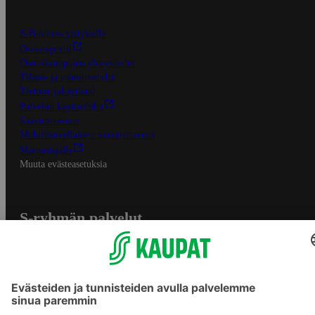
S-Business yrityksille
Oiva-raportit
Osuuskauppojen yhteystiedot
Tilaus- ja toimitusehdot
Tietosuojakäytäntö
Palvelun käyttöehdot
Saavutettavuus
Mobiilisovelluksen saavutettavuus
Mainostajalle
Muuta evästeasetuksia
S-ryhmän palvelut
S-ryhmä
Asiakasomistajuus
Yhteishyvä Ruoka -sovellus
S-ostoslista -sovellus