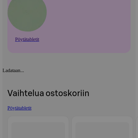
Pöytätabletit
Ladataan...
Vaihtelua ostoskoriin
Pöytätabletit
Ohita listaus