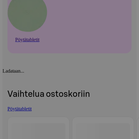
Pöytätabletit
Ladataan...
Vaihtelua ostoskoriin
Pöytätabletit
Ohita listaus