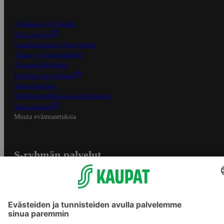
S-Business yrityksille
Oiva-raportit
Osuuskauppojen yhteystiedot
Tilaus- ja toimitusehdot
Tietosuojakäytäntö
Palvelun käyttöehdot
Saavutettavuus
Mobiilisovelluksen saavutettavuus
Mainostajalle
Muuta evästeasetuksia
S-ryhmän palvelut
S-ryhmä
Asiakasomistajuus
Yhteishyvä Ruoka -sovellus
S-ostoslista -sovellus