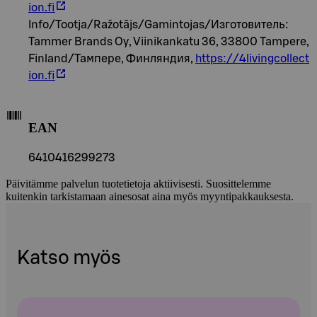
ion.fi
Info/Tootja/Ražotājs/Gamintojas/Изготовитель:
Tammer Brands Oy, Viinikankatu 36, 33800 Tampere,
Finland/Тампере, Финляндия,
https://4livingcollect
ion.fi
EAN
6410416299273
Päivitämme palvelun tuotetietoja aktiivisesti. Suosittelemme
kuitenkin tarkistamaan ainesosat aina myös myyntipakkauksesta.
Katso myös