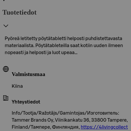
Tuotetiedot
Pyöreä letitetty pöytätabletti helposti puhdistettavasta
materiaalista. Pöytätableteilla saat kotiin uuden ilmeen
nopeasti ja helposti ja luot upeaa…
Valmistusmaa
Kiina
Yhteystiedot
Info/Tootja/Ražotājs/Gamintojas/Изготовитель:
Tammer Brands Oy, Viinikankatu 36, 33800 Tampere,
Finland/Тампере, Финляндия,
https://4livingcollect