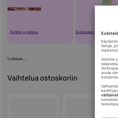
Keittiö ja kattaus
Kattaustarvikkeet ja kert
Ladataan...
Vaihtelua ostoskoriin
Ohita listaus