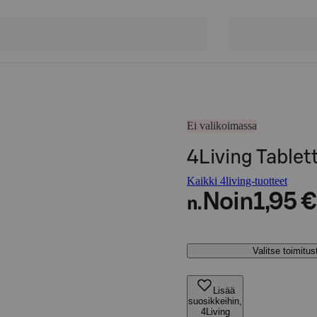
Ei valikoimassa
4Living Table
Kaikki 4living-tuotteet
Noin
1,95 €
n.
Valitse toimitu
Lisää
suosikkeihin,
4Living