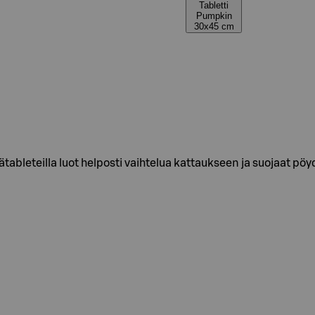
Tabletti
Pumpkin
30x45 cm
tableteilla luot helposti vaihtelua kattaukseen ja suojaat pöy