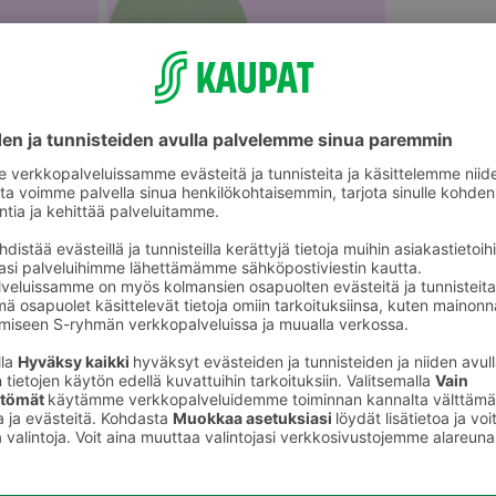
akäyttökattaus
Pöytätabletit