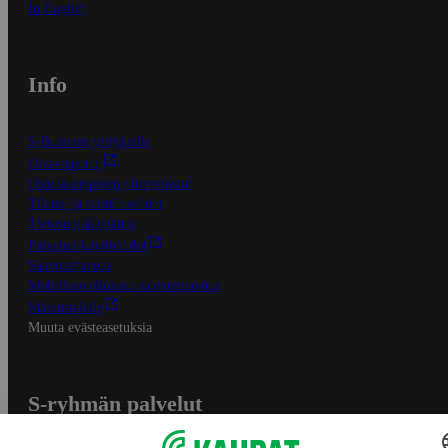
In English
Info
S-Business yrityksille
Oiva-raportit
Osuuskauppojen yhteystiedot
Tilaus- ja toimitusehdot
Tietosuojakäytäntö
Palvelun käyttöehdot
Saavutettavuus
Mobiilisovelluksen saavutettavuus
Mainostajalle
Muuta evästeasetuksia
S-ryhmän palvelut