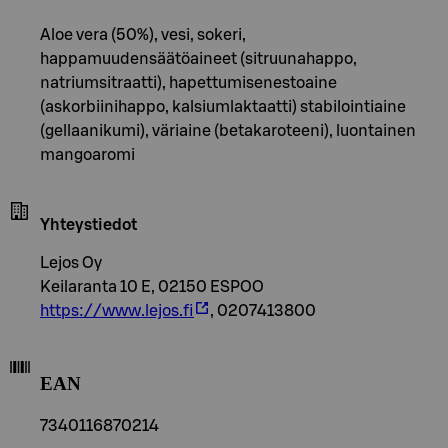
Aloe vera (50%), vesi, sokeri,
happamuudensäätöaineet (sitruunahappo,
natriumsitraatti), hapettumisenestoaine
(askorbiinihappo, kalsiumlaktaatti) stabilointiaine
(gellaanikumi), väriaine (betakaroteeni), luontainen
mangoaromi
Yhteystiedot
Lejos Oy
Keilaranta 10 E, 02150 ESPOO
https://www.lejos.fi
, 0207413800
EAN
7340116870214