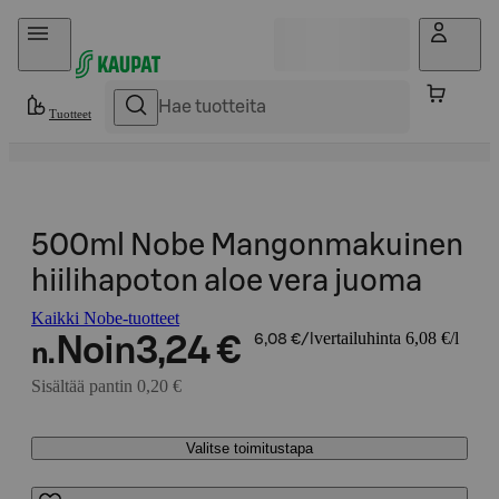
Hyppää sisältöön
Tuotteet
500ml Nobe Mangonmakuinen
hiilihapoton aloe vera juoma
Kaikki Nobe-tuotteet
vertailuhinta 6,08 €/l
Noin
3,24 €
6,08 €/l
n.
Sisältää pantin 0,20 €
Valitse toimitustapa