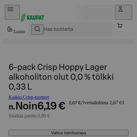
Hyppää sisältöön
Tuotteet
6-pack Crisp Hoppy Lager
alkoholiton olut 0,0 % tölkki
0,33 L
Kaikki Crisp-tuotteet
vertailuhinta 2,67 €/l
Noin
6,19 €
2,67 €/l
n.
Sisältää pantin 0,90 €
Valitse toimitustapa