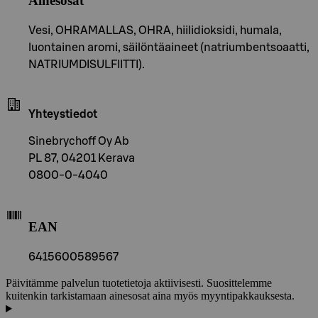
Ainesosat
Vesi, OHRAMALLAS, OHRA, hiilidioksidi, humala,
luontainen aromi, säilöntäaineet (natriumbentsoaatti,
NATRIUMDISULFIITTI).
Yhteystiedot
Sinebrychoff Oy Ab
PL 87, 04201 Kerava
0800-0-4040
EAN
6415600589567
Päivitämme palvelun tuotetietoja aktiivisesti. Suosittelemme
kuitenkin tarkistamaan ainesosat aina myös myyntipakkauksesta.