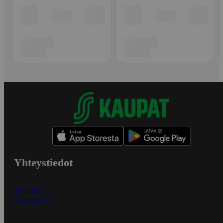
Yhteystiedot
Myymälät
Asiakaspalvelu