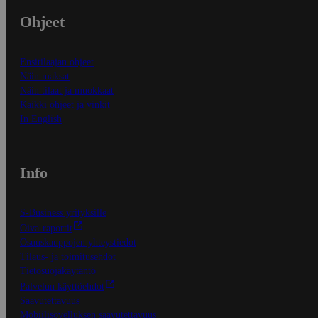
Ohjeet
Ensitilaajan ohjeet
Näin maksat
Näin tilaat ja muokkaat
Kaikki ohjeet ja vinkit
In English
Info
S-Business yrityksille
Oiva-raportit
Osuuskauppojen yhteystiedot
Tilaus- ja toimitusehdot
Tietosuojakäytäntö
Palvelun käyttöehdot
Saavutettavuus
Mobiilisovelluksen saavutettavuus