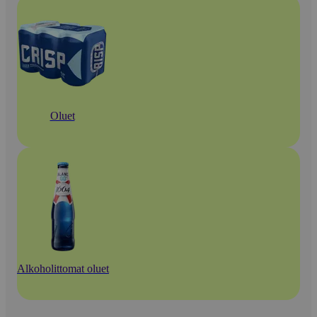
Oluet
Alkoholittomat oluet