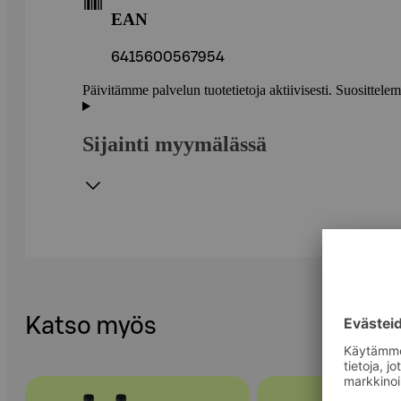
EAN
6415600567954
Päivitämme palvelun tuotetietoja aktiivisesti. Suositte
Sijainti myymälässä
Katso myös