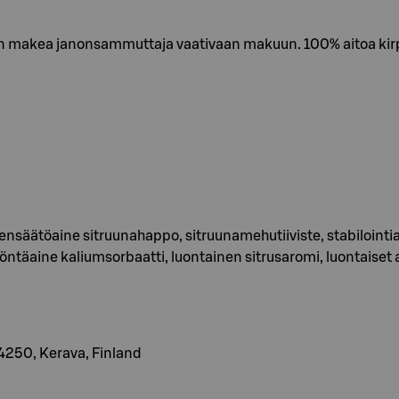
iin makea janonsammuttaja vaativaan makuun. 100% aitoa ki
densäätöaine sitruunahappo, sitruunamehutiiviste, stabilointi
ntäaine kaliumsorbaatti, luontainen sitrusaromi, luontaiset 
4250, Kerava, Finland