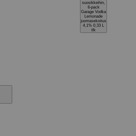
suosikkeihin,
6-pack
Garage Vodka
Lemonade
juomasekoitus
4,1% 0,33 L
tlk