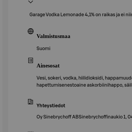
Garage Vodka Lemonade 4,1% on raikas ja ei n
Valmistusmaa
Suomi
Ainesosat
Vesi, sokeri, vodka, hiilidioksidi, happamuu
hapettumisenestoaine askorbiinihappo, säilö
Yhteystiedot
Oy Sinebrychoff ABSinebrychoffinaukio 1, 0