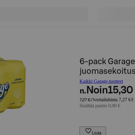
6-pack Garag
juomasekoitus 
Kaikki Garage-tuotteet
Noin
15,30
n.
vertailuhinta 7,27 €/l
7,27 €/l
Sisältää pantin 0,90 €
Lisää