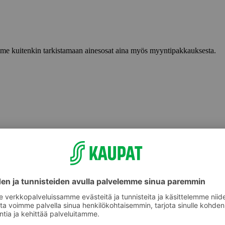
lemme kuitenkin tarkistamaan ainesosat aina myös myyntipakkauksesta.