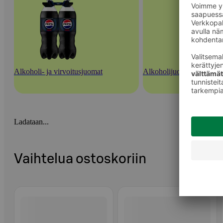
Alkoholi- ja virvoitusjuomat
Alkoholijuomasekoitukset 
Ladataan...
Vaihtelua ostoskoriin
Ohita listaus