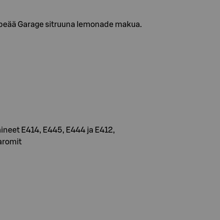
rpeää Garage sitruuna lemonade makua.
aineet E414, E445, E444 ja E412,
aromit