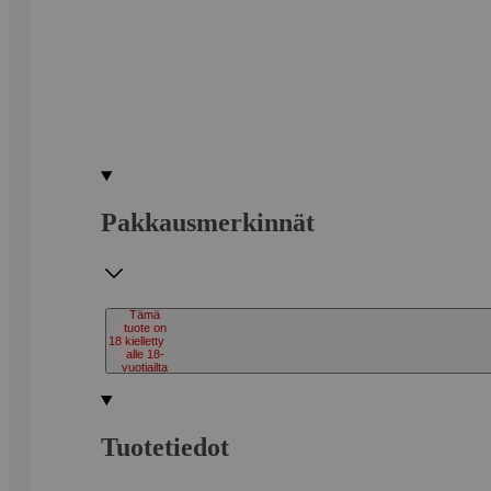
Pakkausmerkinnät
Tämä
tuote on
18
kielletty
alle 18-
vuotiailta
Tuotetiedot