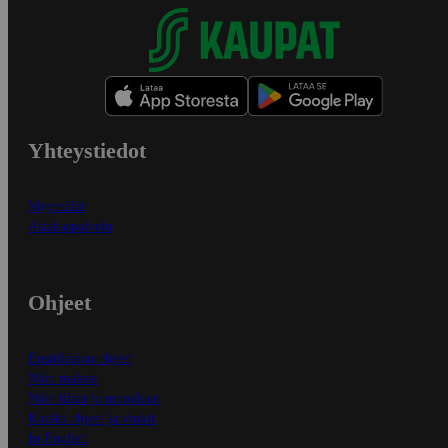
Yhteystiedot
Myymälät
Asiakaspalvelu
Ohjeet
Ensitilaajan ohjeet
Näin maksat
Näin tilaat ja muokkaat
Kaikki ohjeet ja vinkit
In English