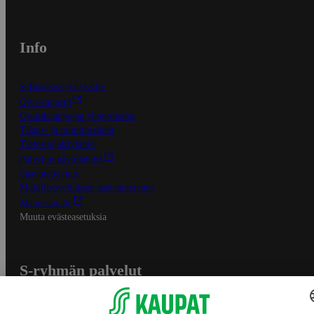
Info
S-Business yrityksille
Oiva-raportit
Osuuskauppojen yhteystiedot
Tilaus- ja toimitusehdot
Tietosuojakäytäntö
Palvelun käyttöehdot
Saavutettavuus
Mobiilisovelluksen saavutettavuus
Mainostajalle
Muuta evästeasetuksia
S-ryhmän palvelut
S-ryhmä