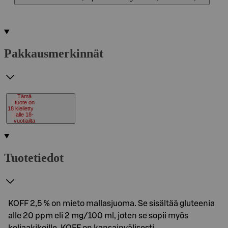
Pakkausmerkinnät
Tämä
tuote on
18
kielletty
alle 18-
vuotiailta
Tuotetiedot
KOFF 2,5 % on mieto mallasjuoma. Se sisältää gluteenia
alle 20 ppm eli 2 mg/100 ml, joten se sopii myös
keliaakikoille. KOFF on kansainvälisesti…