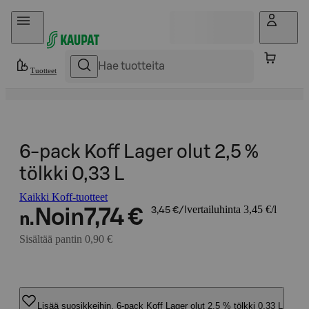
Hyppää sisältöön
Tuotteet
6-pack Koff Lager olut 2,5 %
tölkki 0,33 L
Kaikki Koff-tuotteet
vertailuhinta 3,45 €/l
Noin
7,74 €
3,45 €/l
n.
Sisältää pantin 0,90 €
Lisää suosikkeihin, 6-pack Koff Lager olut 2,5 % tölkki 0,33 L