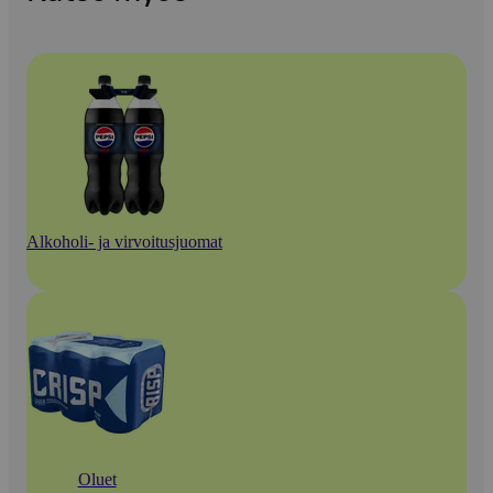
Alkoholi- ja virvoitusjuomat
Oluet