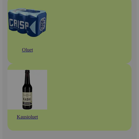
Oluet
Kausioluet