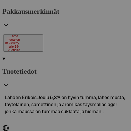
Pakkausmerkinnät
Tämä
tuote on
18
kielletty
alle 18-
vuotiailta
Tuotetiedot
Lahden Erikois Joulu 5,3% on hyvin tumma, lähes musta,
täyteläinen, samettinen ja aromikas täysmallaslager
jonka maussa on tummaa suklaata ja hieman…