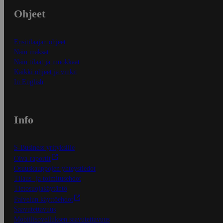
Ohjeet
Ensitilaajan ohjeet
Näin maksat
Näin tilaat ja muokkaat
Kaikki ohjeet ja vinkit
In English
Info
S-Business yrityksille
Oiva-raportit
Osuuskauppojen yhteystiedot
Tilaus- ja toimitusehdot
Tietosuojakäytäntö
Palvelun käyttöehdot
Saavutettavuus
Mobiilisovelluksen saavutettavuus