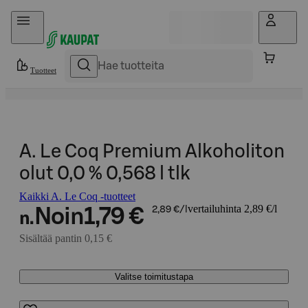
Hyppää sisältöön
Tuotteet
A. Le Coq Premium Alkoholiton
olut 0,0 % 0,568 l tlk
Kaikki A. Le Coq -tuotteet
vertailuhinta 2,89 €/l
Noin
1,79 €
2,89 €/l
n.
Sisältää pantin 0,15 €
Valitse toimitustapa