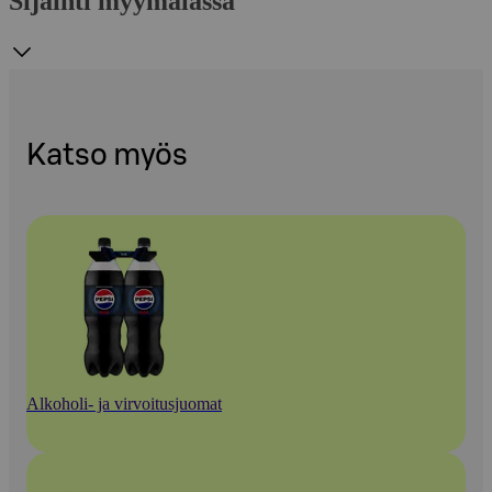
Sijainti myymälässä
Katso myös
Alkoholi- ja virvoitusjuomat