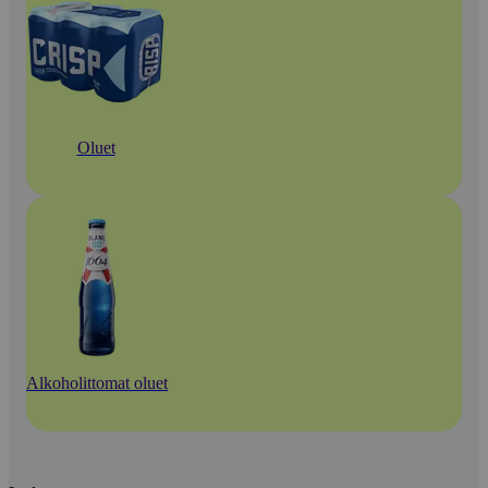
Oluet
Alkoholittomat oluet