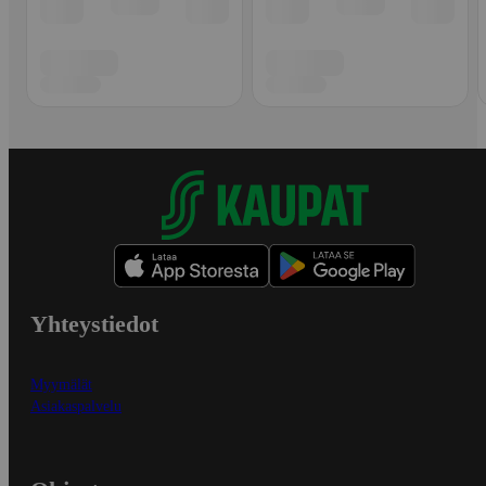
Yhteystiedot
Myymälät
Asiakaspalvelu