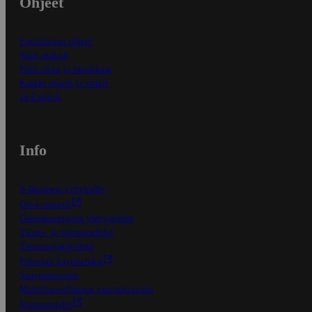
Ohjeet
Ensitilaajan ohjeet
Näin maksat
Näin tilaat ja muokkaat
Kaikki ohjeet ja vinkit
In English
Info
S-Business yrityksille
Oiva-raportit
Osuuskauppojen yhteystiedot
Tilaus- ja toimitusehdot
Tietosuojakäytäntö
Palvelun käyttöehdot
Saavutettavuus
Mobiilisovelluksen saavutettavuus
Mainostajalle