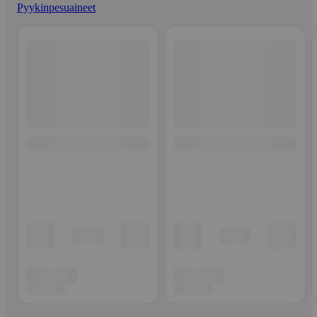
Pyykinpesuaineet
Ohita listaus