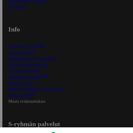
Kaikki ohjeet ja vinkit
In English
Info
S-Business yrityksille
Oiva-raportit
Osuuskauppojen yhteystiedot
Tilaus- ja toimitusehdot
Tietosuojakäytäntö
Palvelun käyttöehdot
Saavutettavuus
Mobiilisovelluksen saavutettavuus
Mainostajalle
Muuta evästeasetuksia
S-ryhmän palvelut