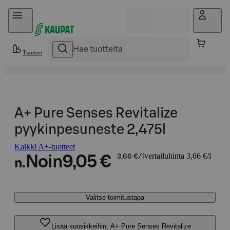
Hyppää sisältöön
Tuotteet
A+ Pure Senses Revitalize
pyykinpesuneste 2,475l
Kaikki A+-tuotteet
vertailuhinta 3,66 €/l
Noin
9,05 €
3,66 €/l
n.
Valitse toimitustapa
Lisää suosikkeihin, A+ Pure Senses Revitalize