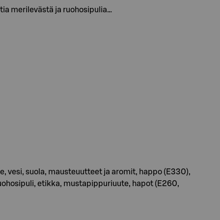
rtia merilevästä ja ruohosipulia…
ute, vesi, suola, mausteuutteet ja aromit, happo (E330),
ohosipuli, etikka, mustapippuriuute, hapot (E260,