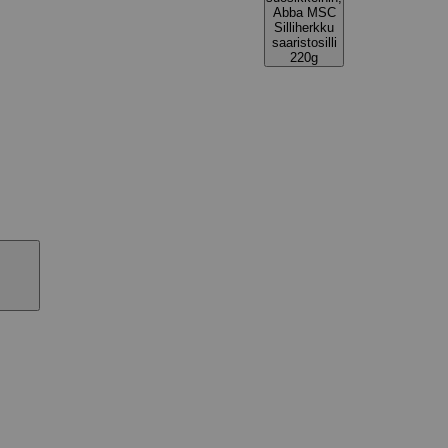
Abba MSC
Silliherkku
saaristosilli
220g