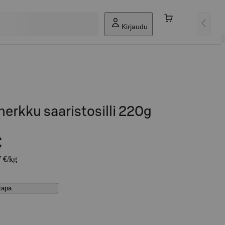
Kirjaudu
herkku saaristosilli 220g
€
7 €/kg
stapa