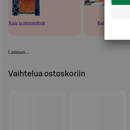
Kala ja merenelävät
Kala
Ladataan...
Vaihtelua ostoskoriin
Ohita listaus