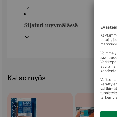
Sijainti myymälässä
Katso myös