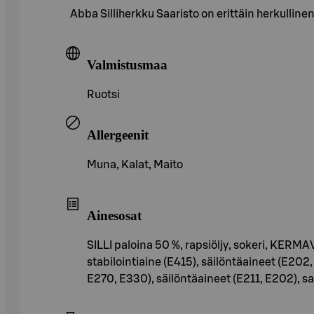
Abba Silliherkku Saaristo on erittäin herkullinen
Valmistusmaa
Ruotsi
Allergeenit
Muna, Kalat, Maito
Ainesosat
SILLI paloina 50 %, rapsiöljy, sokeri, KERMAVI
stabilointiaine (E415), säilöntäaineet (E20
E270, E330), säilöntäaineet (E211, E202), s