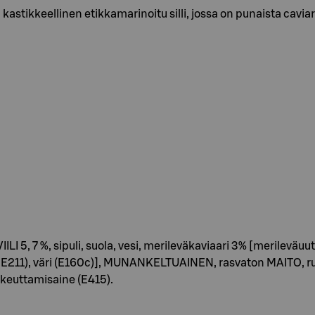
 kastikkeellinen etikkamarinoitu silli, jossa on punaista cavia
ILI 5, 7 %, sipuli, suola, vesi, merileväkaviaari 3% [merileväu
2, E211), väri (E160c)], MUNANKELTUAINEN, rasvaton MAITO, ru
akeuttamisaine (E415).