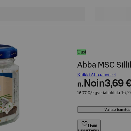
Uusi
Abba MSC Silli
Kaikki Abba-tuotteet
Noin
3,69 
n.
vertailuhinta 16,7
16,77 €/kg
Valitse toimitu
Lisää
suosikkeihin,