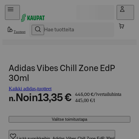
Hyppää sisältöön
Tuotteet
Adidas Vibes Chill Zone EdP
30ml
Kaikki adidas-tuotteet
vertailuhinta
Noin
13,35 €
445,00 €/l
n.
445,00 €/l
Valitse toimitustapa
Lisää suosikkeihin, Adidas Vibes Chill Zone EdP 30ml