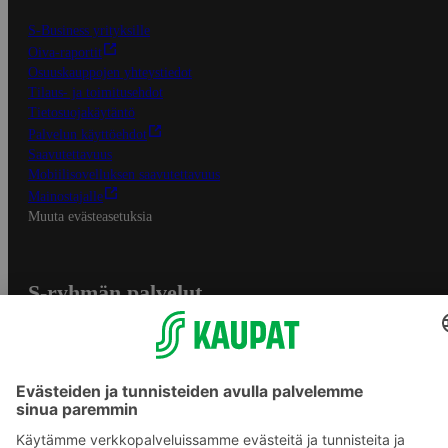
S-Business yrityksille
Oiva-raportit
Osuuskauppojen yhteystiedot
Tilaus- ja toimitusehdot
Tietosuojakäytäntö
Palvelun käyttöehdot
Saavutettavuus
Mobiilisovelluksen saavutettavuus
Mainostajalle
Muuta evästeasetuksia
S-ryhmän palvelut
S-ryhmä
Asiakasomistajuus
Yhteishyvä Ruoka -sovellus
S-ostoslista -sovellus
Prisma.fi