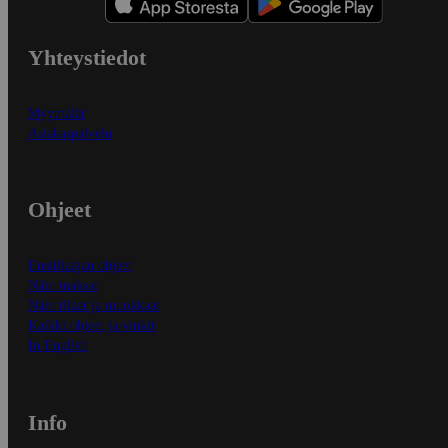
Yhteystiedot
Myymälät
Asiakaspalvelu
Ohjeet
Ensitilaajan ohjeet
Näin maksat
Näin tilaat ja muokkaat
Kaikki ohjeet ja vinkit
In English
Info