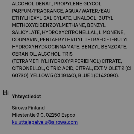
ALCOHOL DENAT., PROPYLENE GLYCOL,
PARFUM/FRAGRANCE, AQUA/WATER/EAU,
ETHYLHEXYL SALICYLATE, LINALOOL, BUTYL
METHOXYDIBENZOYLMETHANE, BENZYL
SALICYLATE, HYDROXYCITRONELLAL, LIMONENE,
COUMARIN, PENTAERYTHRITYL TETRA-DI-T-BUTYL
HYDROXYHYDROCINNAMATE, BENZYL BENZOATE,
GERANIOL, ALCOHOL, TRIS
(TETRAMETHYLHYDROXYPIPERIDINOL) CITRATE,
CITRONELLOL, CITRIC ACID, CITRAL, EXT. VIOLET 2 (CI
60730), YELLOW 5 (CI 19140), BLUE 1 (CI 42090).
Yhteystiedot
Sirowa Finland
Miestentie 9 C, 02150 Espoo
kuluttajapalvelu@sirowa.com