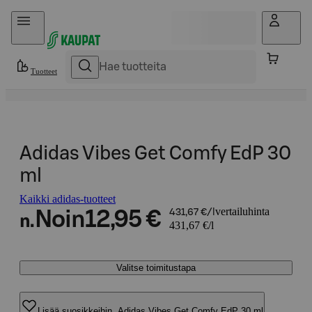
Hyppää sisältöön
Tuotteet
Adidas Vibes Get Comfy EdP 30
ml
Kaikki adidas-tuotteet
vertailuhinta
Noin
12,95 €
431,67 €/l
n.
431,67 €/l
Valitse toimitustapa
Lisää suosikkeihin, Adidas Vibes Get Comfy EdP 30 ml