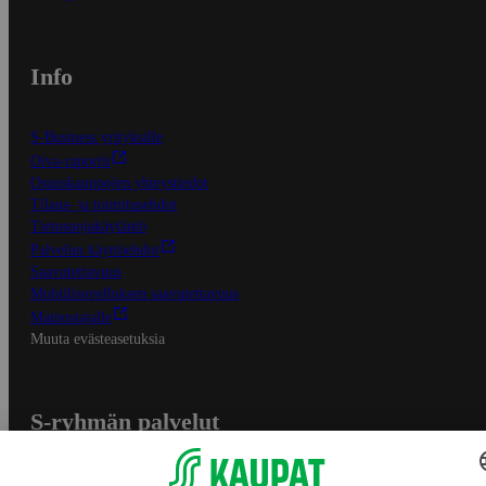
Info
S-Business yrityksille
Oiva-raportit
Osuuskauppojen yhteystiedot
Tilaus- ja toimitusehdot
Tietosuojakäytäntö
Palvelun käyttöehdot
Saavutettavuus
Mobiilisovelluksen saavutettavuus
Mainostajalle
Muuta evästeasetuksia
S-ryhmän palvelut
S-ryhmä