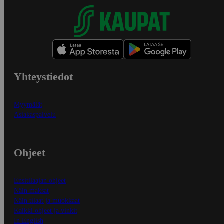
Yhteystiedot
Myymälät
Asiakaspalvelu
Ohjeet
Ensitilaajan ohjeet
Näin maksat
Näin tilaat ja muokkaat
Kaikki ohjeet ja vinkit
In English