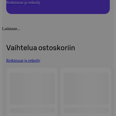
Retkiruoat ja retkeily
Ladataan...
Vaihtelua ostoskoriin
Retkiruoat ja retkeily
Ohita listaus