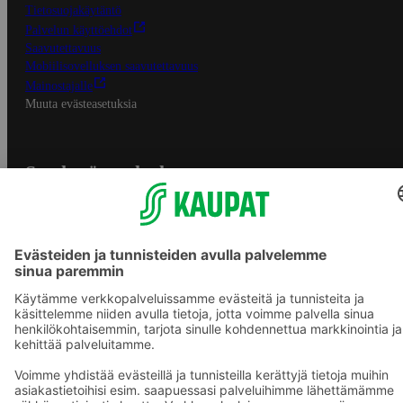
Tietosuojakäytäntö
Palvelun käyttöehdot
Saavutettavuus
Mobiilisovelluksen saavutettavuus
Mainostajalle
Muuta evästeasetuksia
S-ryhmän palvelut
S-ryhmä
Asiakasomistajuus
Yhteishyvä Ruoka -sovellus
S-ostoslista -sovellus
Prisma.fi
Sokos.fi
S-Pankki
Yhteishyvä
Sokos Hotels