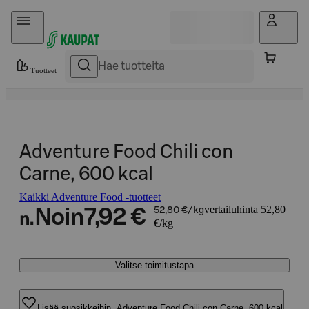
Hyppää sisältöön
Tuotteet
Adventure Food Chili con
Carne, 600 kcal
Kaikki Adventure Food -tuotteet
vertailuhinta 52,80
Noin
7,92 €
52,80 €/kg
n.
€/kg
Valitse toimitustapa
Lisää suosikkeihin, Adventure Food Chili con Carne, 600 kcal