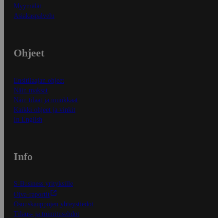
Myymälät
Asiakaspalvelu
Ohjeet
Ensitilaajan ohjeet
Näin maksat
Näin tilaat ja muokkaat
Kaikki ohjeet ja vinkit
In English
Info
S-Business yrityksille
Oiva-raportit
Osuuskauppojen yhteystiedot
Tilaus- ja toimitusehdot