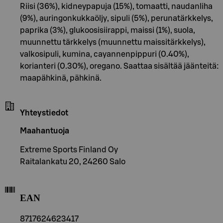
Riisi (36%), kidneypapuja (15%), tomaatti, naudanliha
(9%), auringonkukkaöljy, sipuli (5%), perunatärkkelys,
paprika (3%), glukoosisiirappi, maissi (1%), suola,
muunnettu tärkkelys (muunnettu maissitärkkelys),
valkosipuli, kumina, cayannenpippuri (0.40%),
korianteri (0.30%), oregano. Saattaa sisältää jäänteitä:
maapähkinä, pähkinä.
Yhteystiedot
Maahantuoja
Extreme Sports Finland Oy
Raitalankatu 20, 24260 Salo
EAN
8717624623417