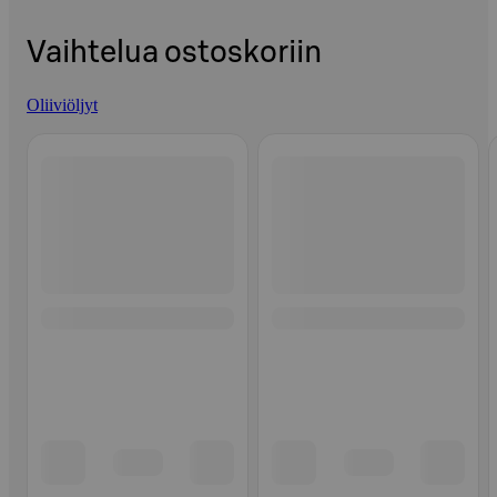
Vaihtelua ostoskoriin
Oliiviöljyt
Ohita listaus