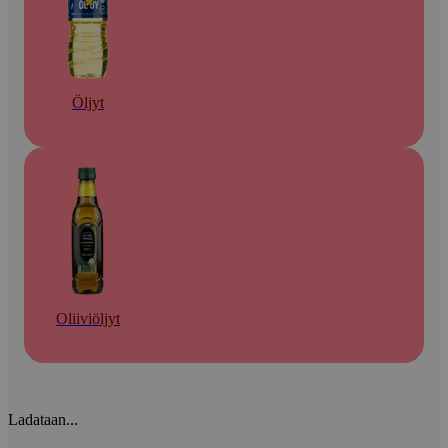
Öljyt
Oliiviöljyt
Ladataan...