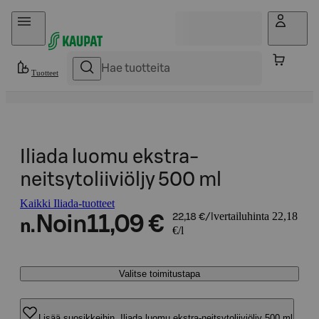
Hyppää sisältöön
Tuotteet
Iliada luomu ekstra-
neitsytoliiviöljy 500 ml
Kaikki Iliada-tuotteet
vertailuhinta 22,18
Noin
11,09 €
22,18 €/l
n.
€/l
Valitse toimitustapa
Lisää suosikkeihin, Iliada luomu ekstra-neitsytoliiviöljy 500 ml