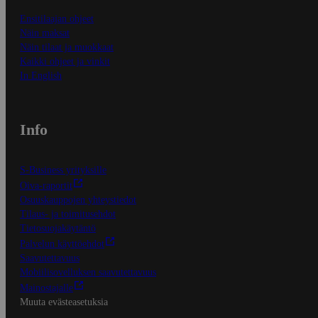
Ensitilaajan ohjeet
Näin maksat
Näin tilaat ja muokkaat
Kaikki ohjeet ja vinkit
In English
Info
S-Business yrityksille
Oiva-raportit
Osuuskauppojen yhteystiedot
Tilaus- ja toimitusehdot
Tietosuojakäytäntö
Palvelun käyttöehdot
Saavutettavuus
Mobiilisovelluksen saavutettavuus
Mainostajalle
Muuta evästeasetuksia