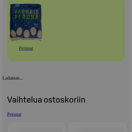
Perunat
Ladataan...
Vaihtelua ostoskoriin
Perunat
Ohita listaus