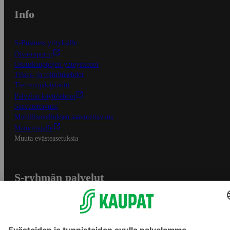
Info
S-Business yrityksille
Oiva-raportit
Osuuskauppojen yhteystiedot
Tilaus- ja toimitusehdot
Tietosuojakäytäntö
Palvelun käyttöehdot
Saavutettavuus
Mobiilisovelluksen saavutettavuus
Mainostajalle
Muuta evästeasetuksia
S-ryhmän palvelut
S-ryhmä
Asiakasomistajuus