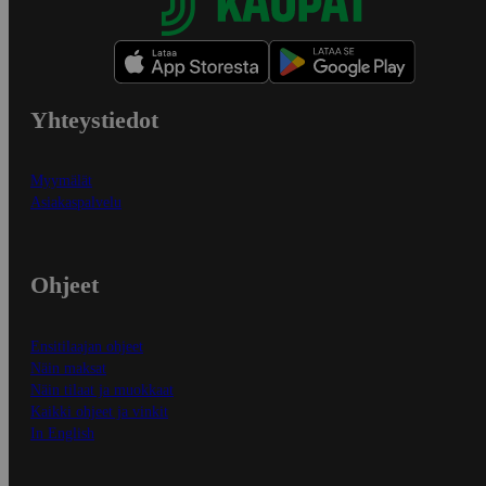
Yhteystiedot
Myymälät
Asiakaspalvelu
Ohjeet
Ensitilaajan ohjeet
Näin maksat
Näin tilaat ja muokkaat
Kaikki ohjeet ja vinkit
In English