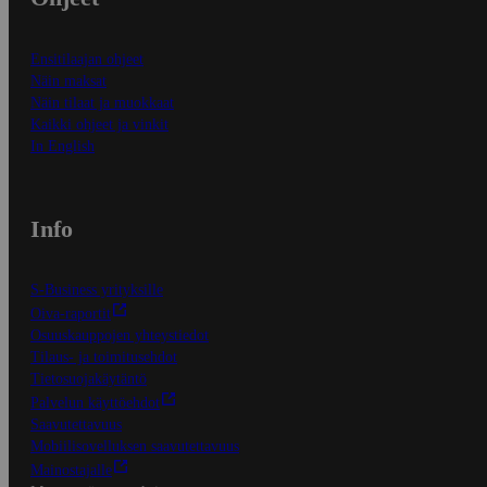
Ensitilaajan ohjeet
Näin maksat
Näin tilaat ja muokkaat
Kaikki ohjeet ja vinkit
In English
Info
S-Business yrityksille
Oiva-raportit
Osuuskauppojen yhteystiedot
Tilaus- ja toimitusehdot
Tietosuojakäytäntö
Palvelun käyttöehdot
Saavutettavuus
Mobiilisovelluksen saavutettavuus
Mainostajalle