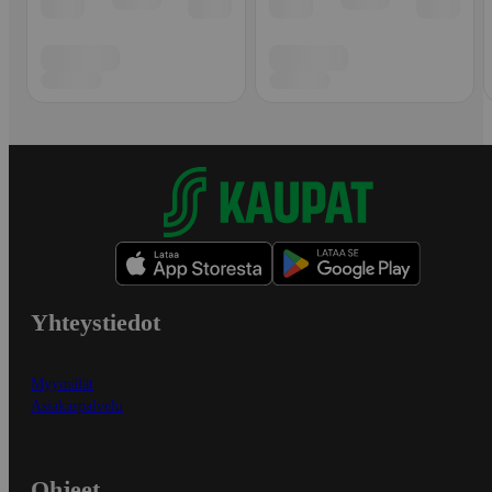
Yhteystiedot
Myymälät
Asiakaspalvelu
Ohjeet