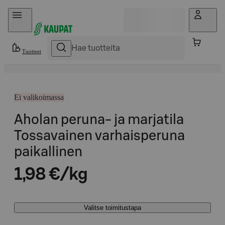
Hyppää sisältöön
Tuotteet
Ei valikoimassa
Aholan peruna- ja marjatila
Tossavainen varhaisperuna
paikallinen
1,98 €/kg
Valitse toimitustapa