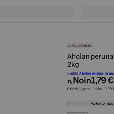
Ei valikoimassa
Aholan peruna-
2kg
Kaikki Aholan peruna- ja marj
Noin
1,79 €
n.
vertailuhinta 0,90 
0,90 €/kg
Valitse toimitu