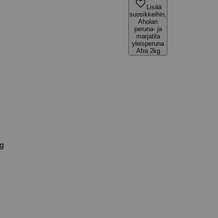
Lisää
suosikkeihin,
Aholan
peruna- ja
marjatila
yleisperuna
Afra 2kg
kg