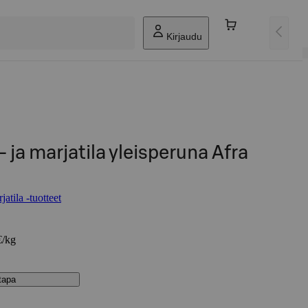
Kirjaudu
 ja marjatila yleisperuna Afra
atila -tuotteet
€/kg
stapa