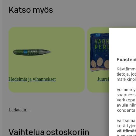
Katso myös
Hedelmät ja vihannekset
Juurekset
Ladataan...
Vaihtelua ostoskoriin