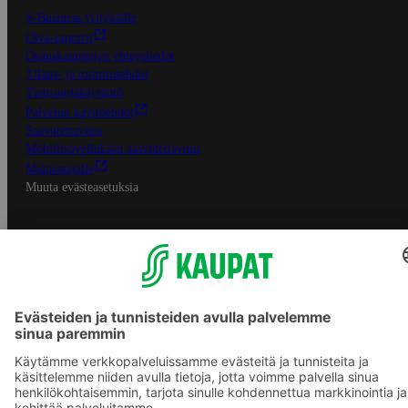
S-Business yrityksille
Oiva-raportit
Osuuskauppojen yhteystiedot
Tilaus- ja toimitusehdot
Tietosuojakäytäntö
Palvelun käyttöehdot
Saavutettavuus
Mobiilisovelluksen saavutettavuus
Mainostajalle
Muuta evästeasetuksia
S-ryhmän palvelut
S-ryhmä
Asiakasomistajuus
Yhteishyvä Ruoka -sovellus
S-ostoslista -sovellus
Prisma.fi