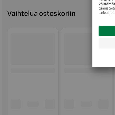
Vaihtelua ostoskoriin
Ohita listaus