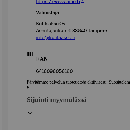
https://www.aino.fi
Valmistaja
Kotilaakso Oy
Asentajankatu 6 33840 Tampere
info@kotilaakso.fi
EAN
6416096056120
Päivitämme palvelun tuotetietoja aktiivisesti. Suositte
Sijainti myymälässä