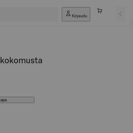
Kirjaudu
a kokomusta
stapa