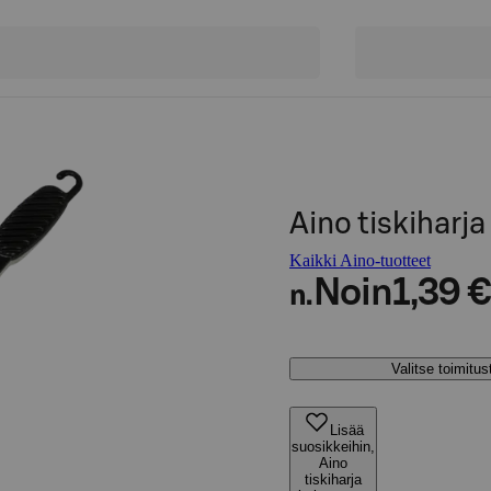
Aino tiskiharj
Kaikki Aino-tuotteet
Noin
1,39 €
n.
Valitse toimitu
Lisää
suosikkeihin,
Aino
tiskiharja