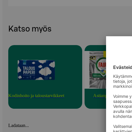
Katso myös
Kodinhoito ja taloustarvikkeet
Astianpesu
Ladataan...