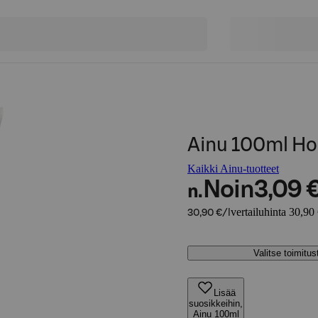
Ainu 100ml Ho
Kaikki Ainu-tuotteet
Noin
3,09 
n.
vertailuhinta 30,90 
30,90 €/l
Valitse toimitu
Lisää
suosikkeihin,
Ainu 100ml