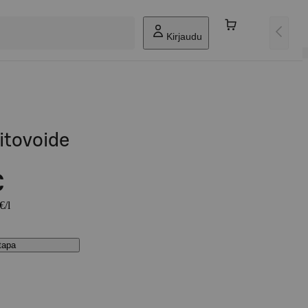
Kirjaudu
itovoide
€
€/l
stapa