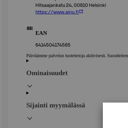
Hitsaajankatu 24, 00810 Helsinki
https://www.ainu.fi
EAN
6414504174565
Päivitämme palvelun tuotetietoja aktiivisesti. Suositte
Ominaisuudet
Sijainti myymälässä