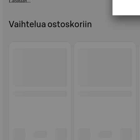
Ladataan...
Vaihtelua ostoskoriin
Ohita listaus