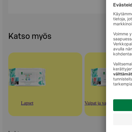
Katso myös
Lapset
Vaipat ja vauvan ihonhoi