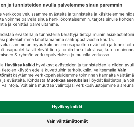
to
Vauvan ihonhoito ja pesu