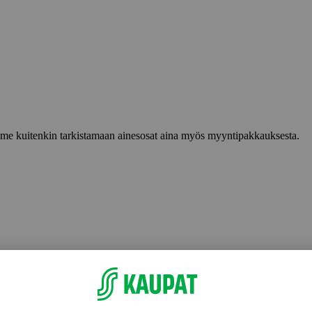
lemme kuitenkin tarkistamaan ainesosat aina myös myyntipakkauksesta.