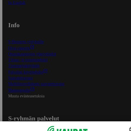
In English
Info
S-Business yrityksille
Oiva-raportit
Osuuskauppojen yhteystiedot
Tilaus- ja toimitusehdot
Tietosuojakäytäntö
Palvelun käyttöehdot
Saavutettavuus
Mobiilisovelluksen saavutettavuus
Mainostajalle
Muuta evästeasetuksia
S-ryhmän palvelut