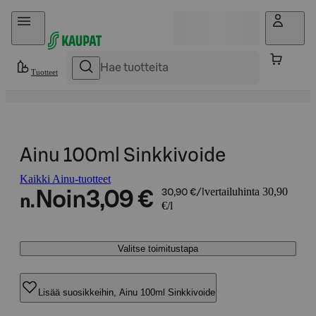
Hyppää sisältöön
Tuotteet
Ainu 100ml Sinkkivoide
Kaikki Ainu-tuotteet
vertailuhinta 30,90
Noin
3,09 €
30,90 €/l
n.
€/l
Valitse toimitustapa
Lisää suosikkeihin, Ainu 100ml Sinkkivoide