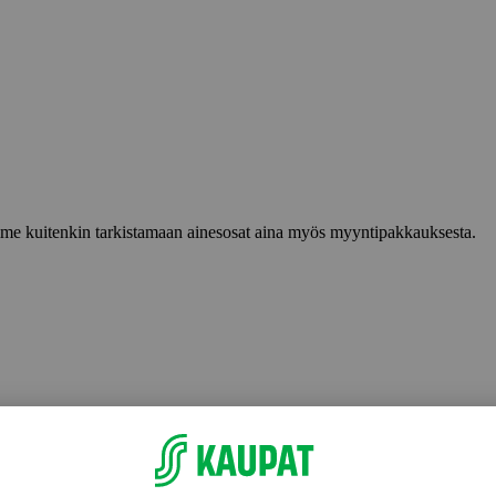
lemme kuitenkin tarkistamaan ainesosat aina myös myyntipakkauksesta.