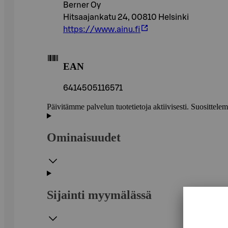
Berner Oy
Hitsaajankatu 24, 00810 Helsinki
https://www.ainu.fi
EAN
6414505116571
Päivitämme palvelun tuotetietoja aktiivisesti. Suositte
Ominaisuudet
Sijainti myymälässä