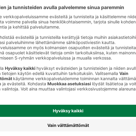
to
Vauvan ihonhoito ja pesu