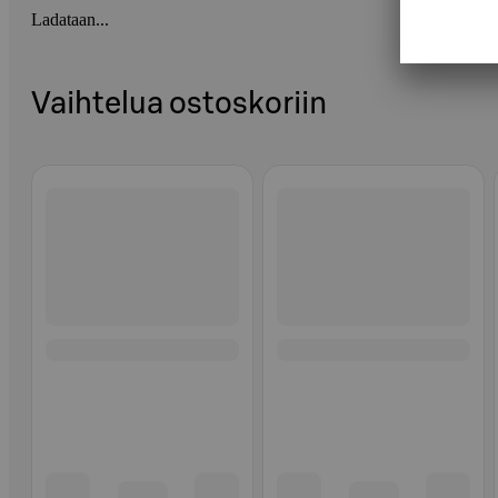
Ladataan...
Vaihtelua ostoskoriin
Ohita listaus