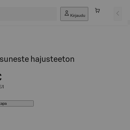
Kirjaudu
suneste hajusteeton
€
€/l
stapa