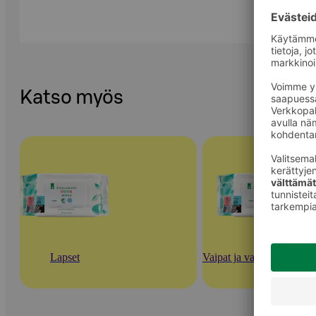
Katso myös
Lapset
Vaipat ja vauvan ihonhoi