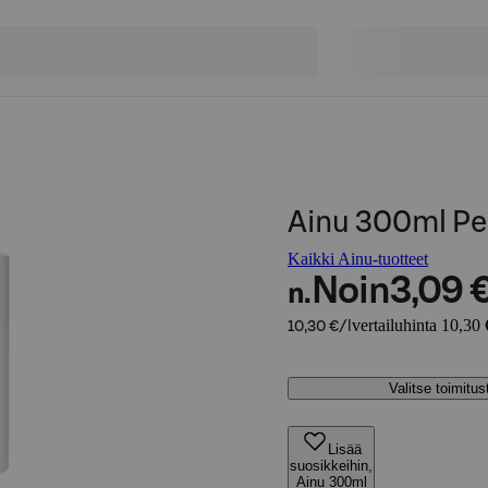
Ainu 300ml Pe
Kaikki Ainu-tuotteet
Noin
3,09 
n.
vertailuhinta 10,30 
10,30 €/l
Valitse toimitu
Lisää
suosikkeihin,
Ainu 300ml