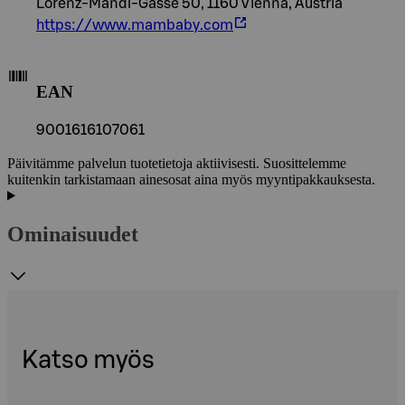
Lorenz-Mandl-Gasse 50, 1160 Vienna, Austria
https://www.mambaby.com
EAN
9001616107061
Päivitämme palvelun tuotetietoja aktiivisesti. Suosittelemme
kuitenkin tarkistamaan ainesosat aina myös myyntipakkauksesta.
Ominaisuudet
Katso myös