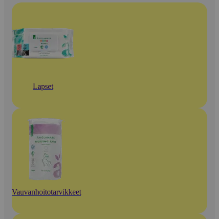
Lapset
Vauvanhoitotarvikkeet