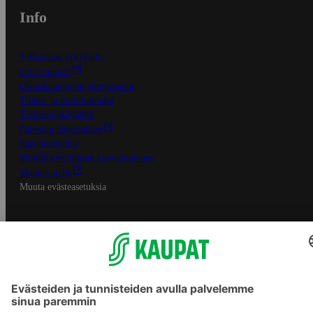
Info
S-Business yrityksille
Oiva-raportit
Osuuskauppojen yhteystiedot
Tilaus- ja toimitusehdot
Tietosuojakäytäntö
Palvelun käyttöehdot
Saavutettavuus
Mobiilisovelluksen saavutettavuus
Mainostajalle
Muuta evästeasetuksia
S-ryhmän palvelut
S-ryhmä
Asiakasomistajuus
Yhteishyvä Ruoka -sovellus