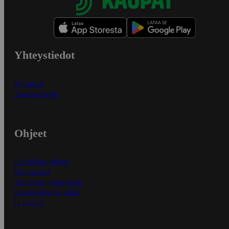
Yhteystiedot
Myymälät
Asiakaspalvelu
Ohjeet
Ensitilaajan ohjeet
Näin maksat
Näin tilaat ja muokkaat
Kaikki ohjeet ja vinkit
In English