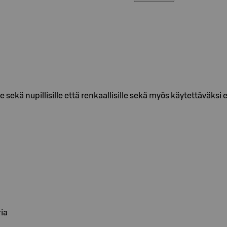
lle sekä nupillisille että renkaallisille sekä myös käytettäväk
ia