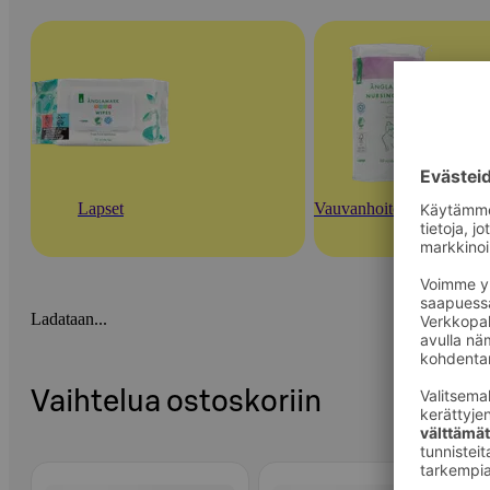
Lapset
Vauvanhoitotarvikkeet
Ladataan...
Vaihtelua ostoskoriin
Ohita listaus