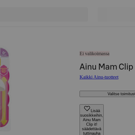
Ei valikoimassa
Ainu Mam Clip 
Kaikki Ainu-tuotteet
Valitse toimitu
Lisää
suosikkeihin,
Ainu Mam
Clip it!
säädettävä
tuttinauha