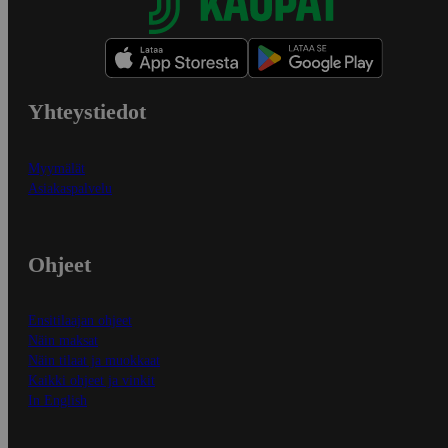
Yhteystiedot
Myymälät
Asiakaspalvelu
Ohjeet
Ensitilaajan ohjeet
Näin maksat
Näin tilaat ja muokkaat
Kaikki ohjeet ja vinkit
In English