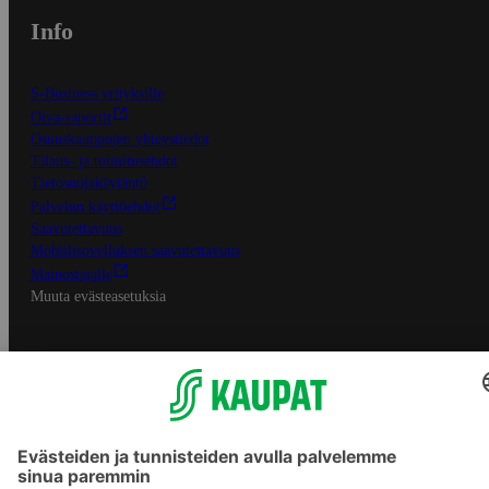
Info
S-Business yrityksille
Oiva-raportit
Osuuskauppojen yhteystiedot
Tilaus- ja toimitusehdot
Tietosuojakäytäntö
Palvelun käyttöehdot
Saavutettavuus
Mobiilisovelluksen saavutettavuus
Mainostajalle
Muuta evästeasetuksia
S-ryhmän palvelut
S-ryhmä
Asiakasomistajuus