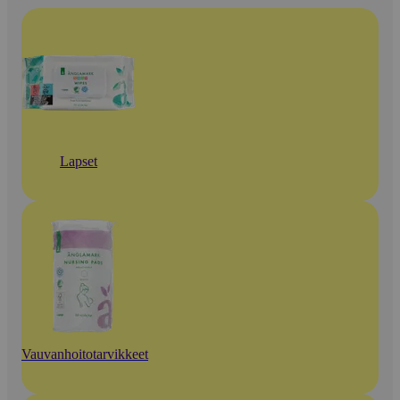
Lapset
Vauvanhoitotarvikkeet