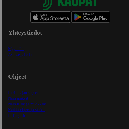
Yhteystiedot
Myymälät
Asiakaspalvelu
Ohjeet
Ensitilaajan ohjeet
Näin maksat
Näin tilaat ja muokkaat
Kaikki ohjeet ja vinkit
In English