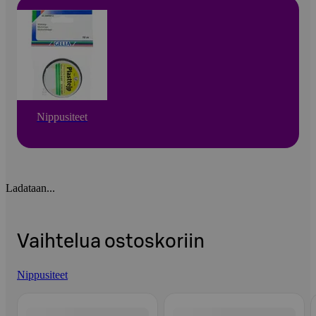
Nippusiteet
Ladataan...
Vaihtelua ostoskoriin
Nippusiteet
Ohita listaus