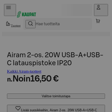
Hyppää sisältöön
Tuotteet
Airam 2-os. 20W USB-A+USB-
C latauspistoke IP20
Kaikki Airam-tuotteet
Noin
16,50 €
n.
Valitse toimitustapa
Lisää suosikkeihin, Airam 2-os. 20W USB-A+USB-C