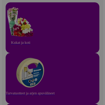
Kukat ja koti
Turvatuotteet ja arjen apuvälineet