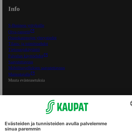
Info
S-Business yrityksille
Oiva-raportit
Osuuskauppojen yhteystiedot
Tilaus- ja toimitusehdot
Tietosuojakäytäntö
Palvelun käyttöehdot
Saavutettavuus
Mobiilisovelluksen saavutettavuus
Mainostajalle
Muuta evästeasetuksia
S-ryhmän palvelut
S-ryhmä
Asiakasomistajuus