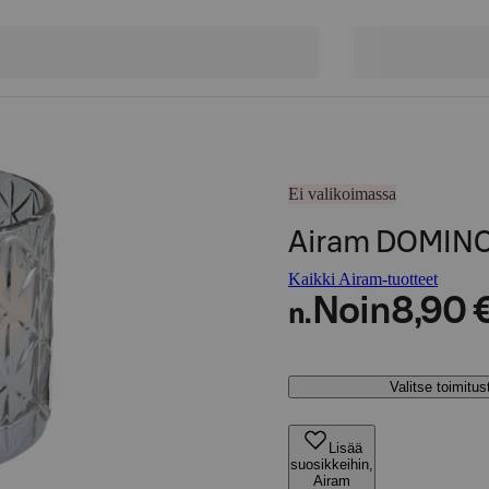
Ei valikoimassa
Airam DOMIN
Kaikki Airam-tuotteet
Noin
8,90 
n.
Valitse toimitu
Lisää
suosikkeihin,
Airam