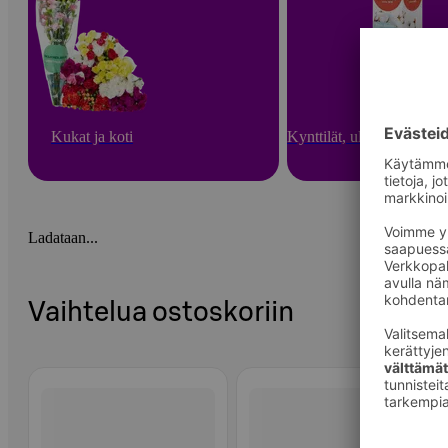
Kukat ja koti
Kynttilät, ulkotulet ja hu
Ladataan...
Vaihtelua ostoskoriin
Ohita listaus