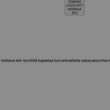
DOMINO
LASILYHTY
HARMAA
B/O
a loistava led-kynttilä kajastaa tunnelmallista valoa savunhar