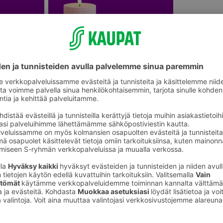
onetuoksut
Led-kynttilät