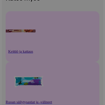
Keittiö ja kattaus
Ruoan säilytysastiat ja -välineet