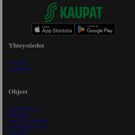
Yhteystiedot
Myymälät
Asiakaspalvelu
Ohjeet
Ensitilaajan ohjeet
Näin maksat
Näin tilaat ja muokkaat
Kaikki ohjeet ja vinkit
In English