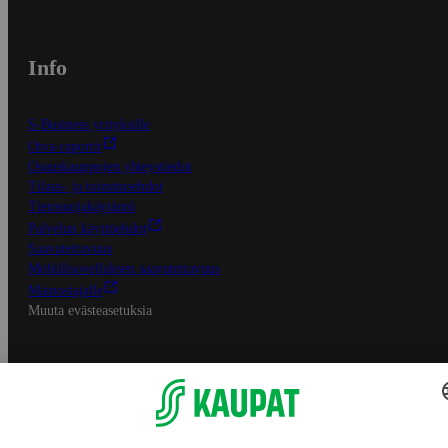
Info
S-Business yrityksille
Oiva-raportit
Osuuskauppojen yhteystiedot
Tilaus- ja toimitusehdot
Tietosuojakäytäntö
Palvelun käyttöehdot
Saavutettavuus
Mobiilisovelluksen saavutettavuus
Mainostajalle
Muuta evästeasetuksia
S-ryhmän palvelut
S-ryhmä