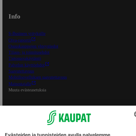
Info
S-Business yrityksille
Oiva-raportit
Osuuskauppojen yhteystiedot
Tilaus- ja toimitusehdot
Tietosuojakäytäntö
Palvelun käyttöehdot
Saavutettavuus
Mobiilisovelluksen saavutettavuus
Mainostajalle
Muuta evästeasetuksia
S-ryhmän palvelut
S-ryhmä