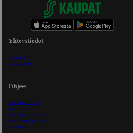
Yhteystiedot
Myymälät
Asiakaspalvelu
Ohjeet
Ensitilaajan ohjeet
Näin maksat
Näin tilaat ja muokkaat
Kaikki ohjeet ja vinkit
In English