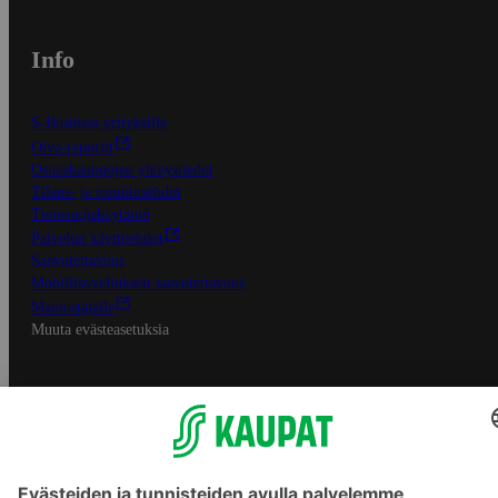
Info
S-Business yrityksille
Oiva-raportit
Osuuskauppojen yhteystiedot
Tilaus- ja toimitusehdot
Tietosuojakäytäntö
Palvelun käyttöehdot
Saavutettavuus
Mobiilisovelluksen saavutettavuus
Mainostajalle
Muuta evästeasetuksia
S-ryhmän palvelut
S-ryhmä