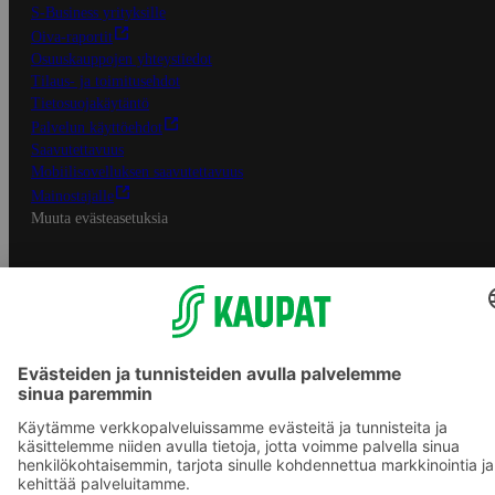
S-Business yrityksille
Oiva-raportit
Osuuskauppojen yhteystiedot
Tilaus- ja toimitusehdot
Tietosuojakäytäntö
Palvelun käyttöehdot
Saavutettavuus
Mobiilisovelluksen saavutettavuus
Mainostajalle
Muuta evästeasetuksia
S-ryhmän palvelut
S-ryhmä
Asiakasomistajuus
Yhteishyvä Ruoka -sovellus
S-ostoslista -sovellus
Prisma.fi
Sokos.fi