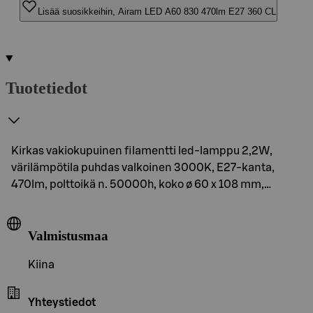
Lisää suosikkeihin, Airam LED A60 830 470lm E27 360 CL
Tuotetiedot
Kirkas vakiokupuinen filamentti led-lamppu 2,2W,
värilämpötila puhdas valkoinen 3000K, E27-kanta,
470lm, polttoikä n. 50000h, koko ø 60 x 108 mm,…
Valmistusmaa
Kiina
Yhteystiedot