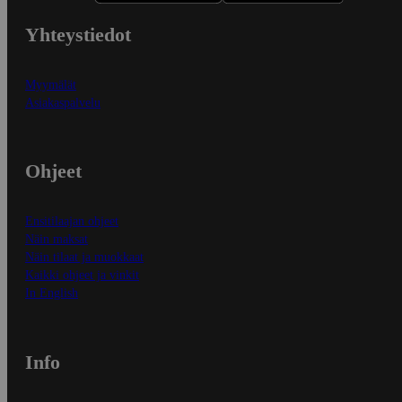
Yhteystiedot
Myymälät
Asiakaspalvelu
Ohjeet
Ensitilaajan ohjeet
Näin maksat
Näin tilaat ja muokkaat
Kaikki ohjeet ja vinkit
In English
Info