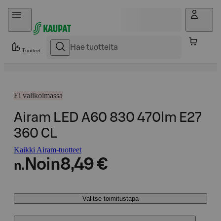
Hyppää sisältöön
Tuotteet
Ei valikoimassa
Airam LED A60 830 470lm E27
360 CL
Kaikki Airam-tuotteet
Noin
8,49 €
n.
Valitse toimitustapa