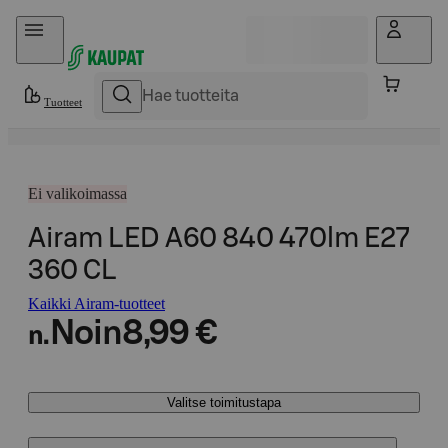
Hyppää sisältöön
Tuotteet
Ei valikoimassa
Airam LED A60 840 470lm E27
360 CL
Kaikki Airam-tuotteet
Noin
8,99 €
n.
Valitse toimitustapa