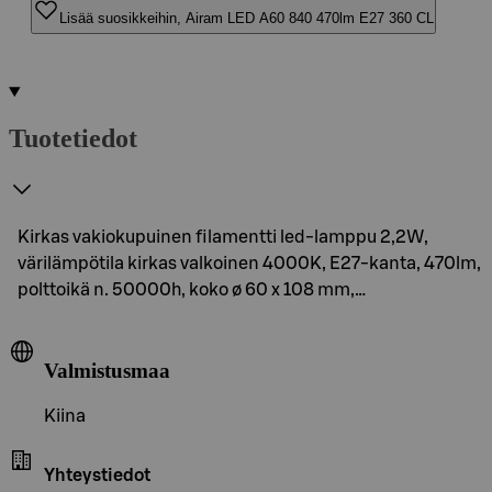
Lisää suosikkeihin, Airam LED A60 840 470lm E27 360 CL
Tuotetiedot
Kirkas vakiokupuinen filamentti led-lamppu 2,2W,
värilämpötila kirkas valkoinen 4000K, E27-kanta, 470lm,
polttoikä n. 50000h, koko ø 60 x 108 mm,…
Valmistusmaa
Kiina
Yhteystiedot