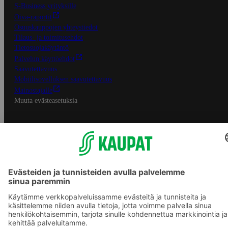
S-Business yrityksille
Oiva-raportit
Osuuskauppojen yhteystiedot
Tilaus- ja toimitusehdot
Tietosuojakäytäntö
Palvelun käyttöehdot
Saavutettavuus
Mobiilisovelluksen saavutettavuus
Mainostajalle
Muuta evästeasetuksia
S-ryhmän palvelut
S-ryhmä
Asiakasomistajuus
Yhteishyvä Ruoka -sovellus
S-ostoslista -sovellus
Prisma.fi
Sokos.fi