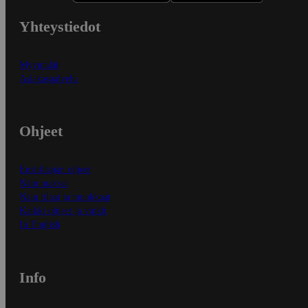
Yhteystiedot
Myymälät
Asiakaspalvelu
Ohjeet
Ensitilaajan ohjeet
Näin maksat
Näin tilaat ja muokkaat
Kaikki ohjeet ja vinkit
In English
Info