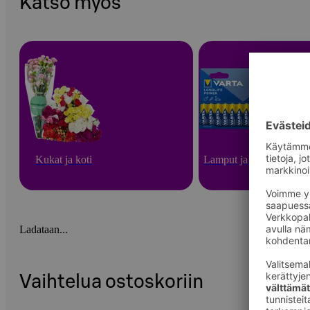
Katso myös
Kukat ja koti
Lamput ja paristot
Ladataan...
Vaihtelua ostoskoriin