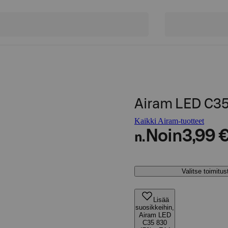
Airam LED C35
Kaikki Airam-tuotteet
Noin
3,99 
n.
Valitse toimitu
Lisää
suosikkeihin,
Airam LED
C35 830