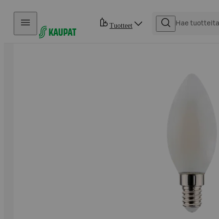
Hyppää sisältöön
Tuotteet