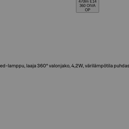
470lm E14
360 OIVA
OP
i led-lamppu, laaja 360° valonjako, 4,2W, värilämpötila puhd