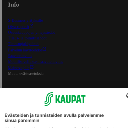
Info
S-Business yrityksille
Oiva-raportit
Osuuskauppojen yhteystiedot
Tilaus- ja toimitusehdot
Tietosuojakäytäntö
Palvelun käyttöehdot
Saavutettavuus
Mobiilisovelluksen saavutettavuus
Mainostajalle
Muuta evästeasetuksia
S-ryhmän palvelut
S-ryhmä
Asiakasomistajuus
Yhteishyvä Ruoka -sovellus