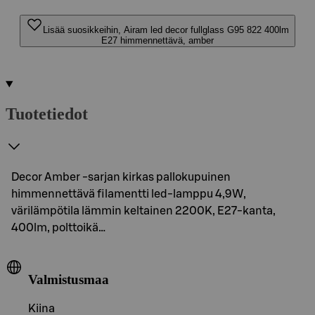
Lisää suosikkeihin, Airam led decor fullglass G95 822 400lm
E27 himmennettävä, amber
Tuotetiedot
Decor Amber -sarjan kirkas pallokupuinen
himmennettävä filamentti led-lamppu 4,9W,
värilämpötila lämmin keltainen 2200K, E27-kanta,
400lm, polttoikä…
Valmistusmaa
Kiina