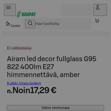
Hyppää sisältöön
Tuotteet
Ei valikoimassa
Airam led decor fullglass G95
822 400lm E27
himmennettävä, amber
Kaikki Airam-tuotteet
Noin
17,29 €
n.
Valitse toimitustapa