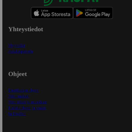
Yhteystiedot
Myymälät
Asiakaspalvelu
Ohjeet
Ensitilaajan ohjeet
Näin maksat
Näin tilaat ja muokkaat
Kaikki ohjeet ja vinkit
In English