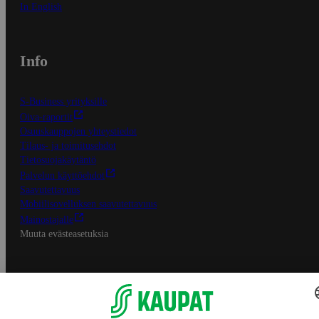
In English
Info
S-Business yrityksille
Oiva-raportit
Osuuskauppojen yhteystiedot
Tilaus- ja toimitusehdot
Tietosuojakäytäntö
Palvelun käyttöehdot
Saavutettavuus
Mobiilisovelluksen saavutettavuus
Mainostajalle
Muuta evästeasetuksia
S-ryhmän palvelut