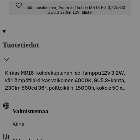
Lisää suosikkeihin, Airam led kohde MR16 FG 3,2W/840
GU5.3 270lm 12V, blister
Tuotetiedot
Kirkas MR16-kohdekupuinen led-lamppu 12V 3,2W,
värilämpötila kirkas valkoinen 4000K, GU5.3-kanta,
230lm 580cd 36°, polttoikä n. 15000h, koko ø 50 x…
Valmistusmaa
Kiina