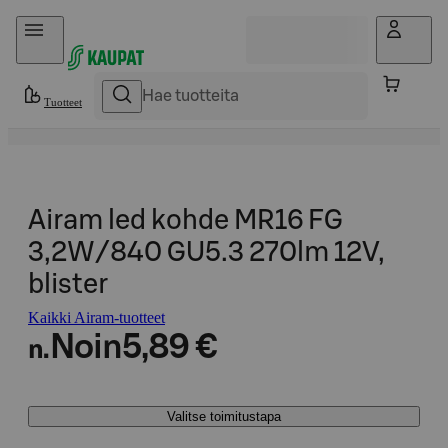
Hyppää sisältöön
Tuotteet
Airam led kohde MR16 FG
3,2W/840 GU5.3 270lm 12V,
blister
Kaikki Airam-tuotteet
Noin
5,89 €
n.
Valitse toimitustapa