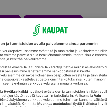
onetuoksut
Led-kynttilät