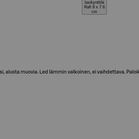
lasikynttilä
Rafi 9 x 7.6
cm
, alusta muovia. Led lämmin valkoinen, ei vaihdettava. Paloi