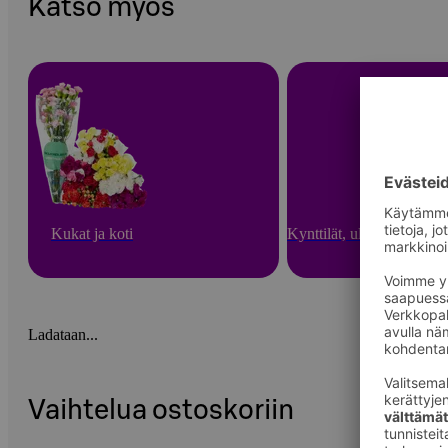
Katso myös
Kukat ja koti
Kynttilät, ulkotulet ja hu
Ladataan...
Vaihtelua ostoskoriin