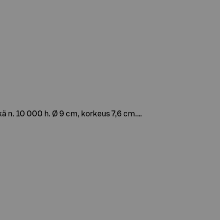
kä n. 10 000 h. Ø 9 cm, korkeus 7,6 cm.…