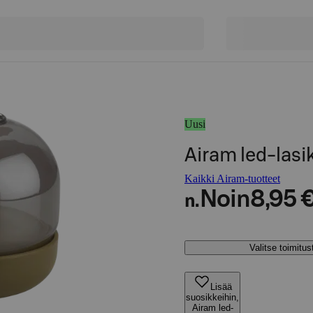
Uusi
Airam led-lasik
Kaikki Airam-tuotteet
Noin
8,95 
n.
Valitse toimitu
Lisää
suosikkeihin,
Airam led-