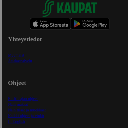
Yhteystiedot
Myymälät
Asiakaspalvelu
Ohjeet
Ensitilaajan ohjeet
Näin maksat
Näin tilaat ja muokkaat
Kaikki ohjeet ja vinkit
In English