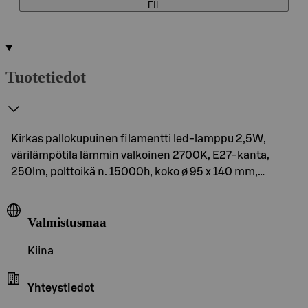
FIL
Tuotetiedot
Kirkas pallokupuinen filamentti led-lamppu 2,5W,
värilämpötila lämmin valkoinen 2700K, E27-kanta,
250lm, polttoikä n. 15000h, koko ø 95 x 140 mm,…
Valmistusmaa
Kiina
Yhteystiedot