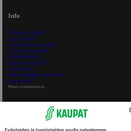
Info
S-Business yrityksille
Oiva-raportit
Osuuskauppojen yhteystiedot
Tilaus- ja toimitusehdot
Tietosuojakäytäntö
Palvelun käyttöehdot
Saavutettavuus
Mobiilisovelluksen saavutettavuus
Mainostajalle
Muuta evästeasetuksia
S-ryhmän palvelut
S-ryhmä