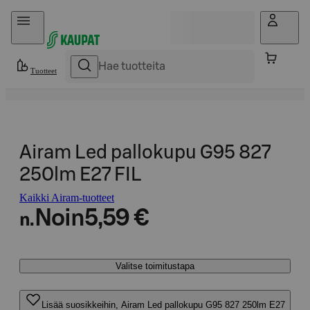
Hyppää sisältöön
Tuotteet
Airam Led pallokupu G95 827
250lm E27 FIL
Kaikki Airam-tuotteet
Noin
5,59 €
n.
Valitse toimitustapa
Lisää suosikkeihin, Airam Led pallokupu G95 827 250lm E27