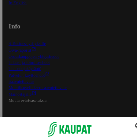
In English
Info
S-Business yrityksille
Oiva-raportit
Osuuskauppojen yhteystiedot
Tilaus- ja toimitusehdot
Tietosuojakäytäntö
Palvelun käyttöehdot
Saavutettavuus
Mobiilisovelluksen saavutettavuus
Mainostajalle
Muuta evästeasetuksia
S-ryhmän palvelut