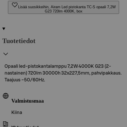
Lisää suosikkeihin, Airam Led pistokanta TC-S opaali 7,2W
G23 720lm 4000K, box
Tuotetiedot
Opaali led-pistokantalamppu 7,2W 4000K G23 (2-
nastainen) 720lm 30000h 32x227,5mm, pahvipakkaus.
Taajuus ~50/60Hz.
Valmistusmaa
Kiina