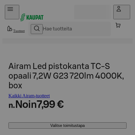
Hyppää sisältöön
Tuotteet
Airam Led pistokanta TC-S
opaali 7,2W G23 720lm 4000K,
box
Kaikki Airam-tuotteet
Noin
7,99 €
n.
Valitse toimitustapa