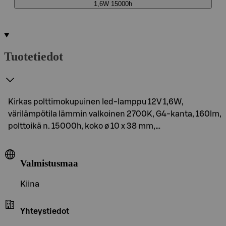
1,6W 15000h
Tuotetiedot
Kirkas polttimokupuinen led-lamppu 12V 1,6W,
värilämpötila lämmin valkoinen 2700K, G4-kanta, 160lm,
polttoikä n. 15000h, koko ø 10 x 38 mm,…
Valmistusmaa
Kiina
Yhteystiedot