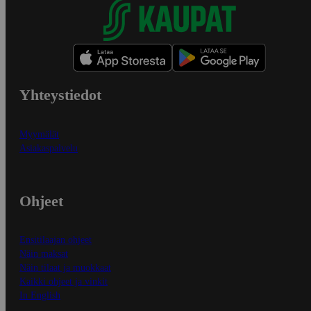
Yhteystiedot
Myymälät
Asiakaspalvelu
Ohjeet
Ensitilaajan ohjeet
Näin maksat
Näin tilaat ja muokkaat
Kaikki ohjeet ja vinkit
In English