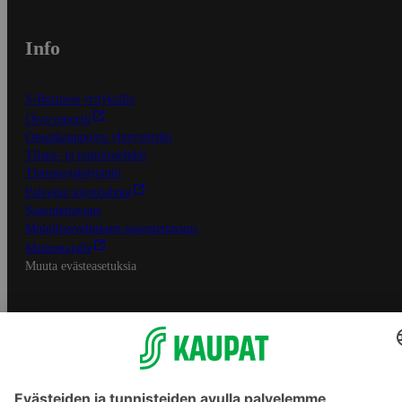
Info
S-Business yrityksille
Oiva-raportit
Osuuskauppojen yhteystiedot
Tilaus- ja toimitusehdot
Tietosuojakäytäntö
Palvelun käyttöehdot
Saavutettavuus
Mobiilisovelluksen saavutettavuus
Mainostajalle
Muuta evästeasetuksia
S-ryhmän palvelut
S-ryhmä