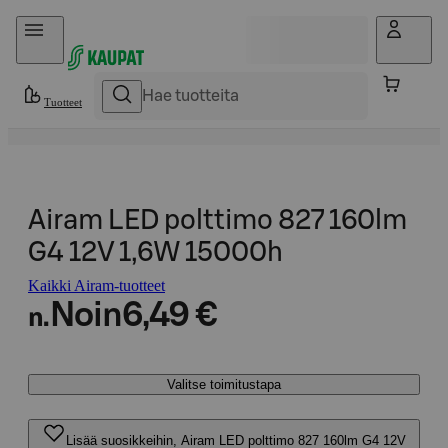
Hyppää sisältöön
Tuotteet
Airam LED polttimo 827 160lm
G4 12V 1,6W 15000h
Kaikki Airam-tuotteet
Noin
6,49 €
n.
Valitse toimitustapa
Lisää suosikkeihin, Airam LED polttimo 827 160lm G4 12V