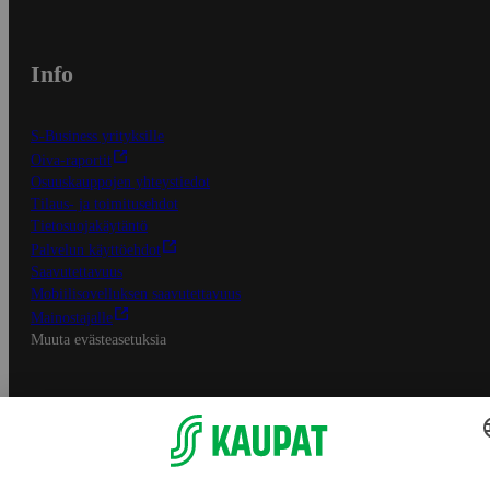
Info
S-Business yrityksille
Oiva-raportit
Osuuskauppojen yhteystiedot
Tilaus- ja toimitusehdot
Tietosuojakäytäntö
Palvelun käyttöehdot
Saavutettavuus
Mobiilisovelluksen saavutettavuus
Mainostajalle
Muuta evästeasetuksia
S-ryhmän palvelut
S-ryhmä