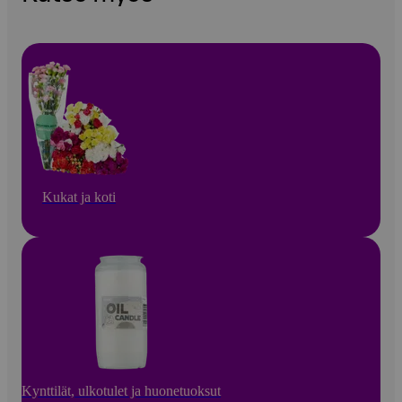
Kukat ja koti
Kynttilät, ulkotulet ja huonetuoksut