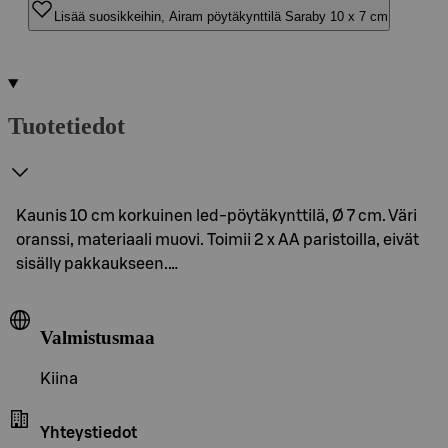
Lisää suosikkeihin, Airam pöytäkynttilä Saraby 10 x 7 cm
Tuotetiedot
Kaunis 10 cm korkuinen led-pöytäkynttilä, Ø 7 cm. Väri
oranssi, materiaali muovi. Toimii 2 x AA paristoilla, eivät
sisälly pakkaukseen.…
Valmistusmaa
Kiina
Yhteystiedot