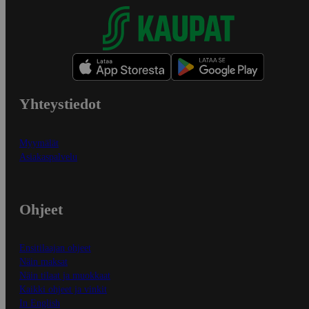
Yhteystiedot
Myymälät
Asiakaspalvelu
Ohjeet
Ensitilaajan ohjeet
Näin maksat
Näin tilaat ja muokkaat
Kaikki ohjeet ja vinkit
In English