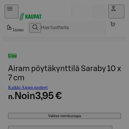
Hyppää sisältöön
Tuotteet
Uusi
Airam pöytäkynttilä Saraby 10 x
7 cm
Kaikki Airam-tuotteet
Noin
3,95 €
n.
Valitse toimitustapa