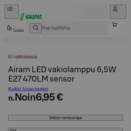
Hyppää sisältöön
Tuotteet
Ei valikoimassa
Airam LED vakiolamppu 6,5W
E27 470LM sensor
Kaikki Airam-tuotteet
Noin
6,95 €
n.
Valitse toimitustapa