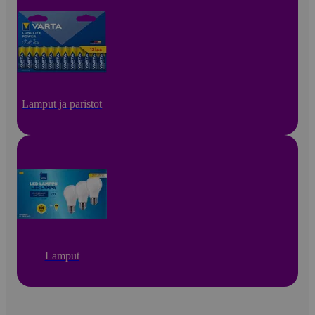
Lamput ja paristot
Lamput