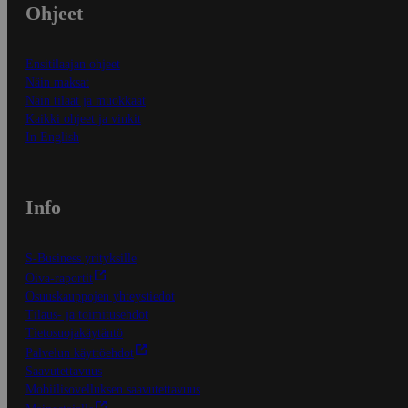
Ohjeet
Ensitilaajan ohjeet
Näin maksat
Näin tilaat ja muokkaat
Kaikki ohjeet ja vinkit
In English
Info
S-Business yrityksille
Oiva-raportit
Osuuskauppojen yhteystiedot
Tilaus- ja toimitusehdot
Tietosuojakäytäntö
Palvelun käyttöehdot
Saavutettavuus
Mobiilisovelluksen saavutettavuus