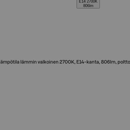
E14 2700K
806lm
lämpötila lämmin valkoinen 2700K, E14-kanta, 806lm, poltto