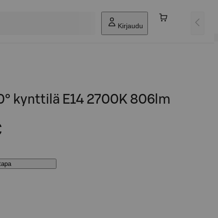
Kirjaudu
0° kynttilä E14 2700K 806lm
€
stapa