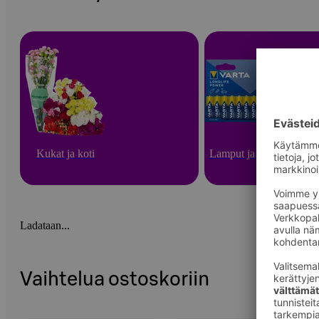
Kukat ja koti
Lamput ja paristot
Ladataan...
Vaihtelua ostoskoriin
Ohita listaus