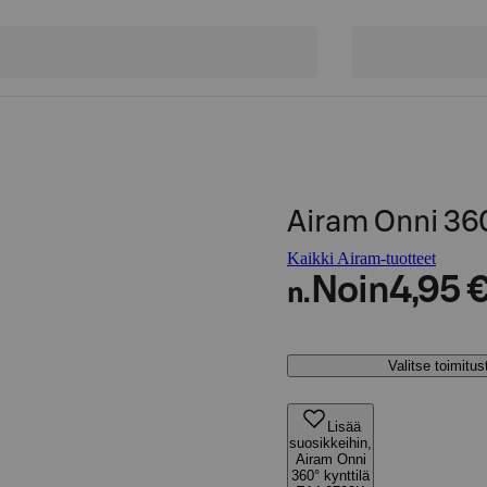
Airam Onni 36
Kaikki Airam-tuotteet
Noin
4,95 
n.
Valitse toimitu
Lisää
suosikkeihin,
Airam Onni
360° kynttilä