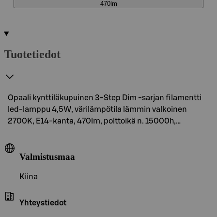
470lm
Tuotetiedot
Opaali kynttiläkupuinen 3-Step Dim -sarjan filamentti
led-lamppu 4,5W, värilämpötila lämmin valkoinen
2700K, E14-kanta, 470lm, polttoikä n. 15000h,…
Valmistusmaa
Kiina
Yhteystiedot