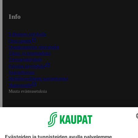
Info
S-Business yrityksille
Oiva-raportit
Osuuskauppojen yhteystiedot
Tilaus- ja toimitusehdot
Tietosuojakäytäntö
Palvelun käyttöehdot
Saavutettavuus
Mobiilisovelluksen saavutettavuus
Mainostajalle
Muuta evästeasetuksia
S-ryhmän palvelut
S-ryhmä