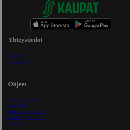
Yhteystiedot
Myymälät
Asiakaspalvelu
Ohjeet
Ensitilaajan ohjeet
Näin maksat
Näin tilaat ja muokkaat
Kaikki ohjeet ja vinkit
In English