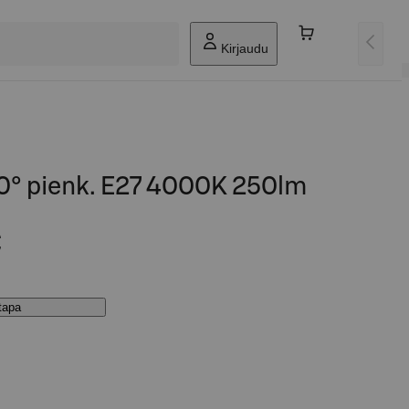
Kirjaudu
0° pienk. E27 4000K 250lm
€
stapa