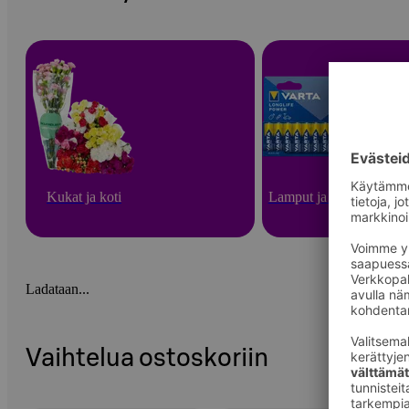
Kukat ja koti
Lamput ja paristot
Ladataan...
Vaihtelua ostoskoriin
Ohita listaus