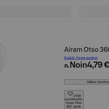
Airam Otso 36
Kaikki Airam-tuotteet
Noin
4,79 
n.
Valitse toimitu
Lisää
suosikkeihin,
Airam Otso
360° pienk.