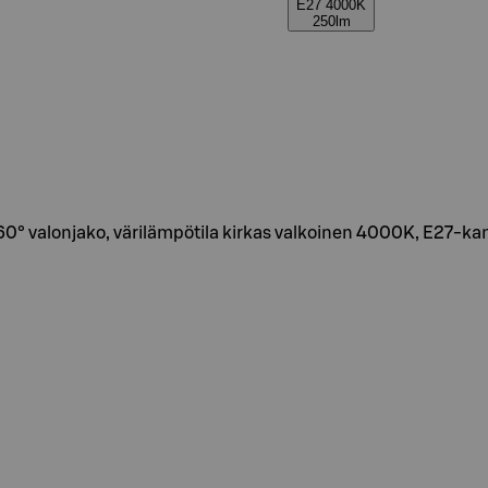
E27 4000K
250lm
0° valonjako, värilämpötila kirkas valkoinen 4000K, E27-kan